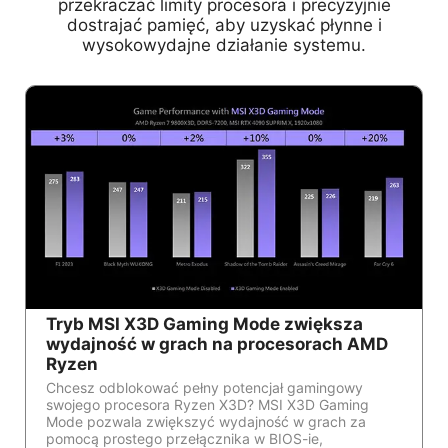
przekraczać limity procesora i precyzyjnie
dostrajać pamięć, aby uzyskać płynne i
wysokowydajne działanie systemu.
Tryb MSI X3D Gaming Mode zwiększa
wydajność w grach na procesorach AMD
Ryzen
Chcesz odblokować pełny potencjał gamingowy
swojego procesora Ryzen X3D? MSI X3D Gaming
Mode pozwala zwiększyć wydajność w grach za
pomocą prostego przełącznika w BIOS-ie,