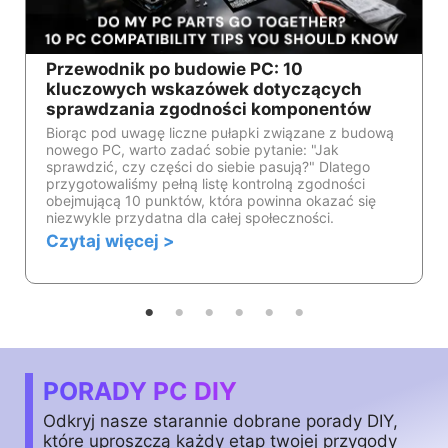
Przewodnik po budowie PC: 10
kluczowych wskazówek dotyczących
sprawdzania zgodności komponentów
Biorąc pod uwagę liczne pułapki związane z budową
nowego PC, warto zadać sobie pytanie: "Jak
sprawdzić, czy części do siebie pasują?" Dlatego
przygotowaliśmy pełną listę kontrolną zgodności
obejmującą 10 punktów, która powinna okazać się
niezwykle przydatna dla całej społeczności.
Czytaj więcej >
PORADY PC DIY
Odkryj nasze starannie dobrane porady DIY,
które uproszczą każdy etap twojej przygody