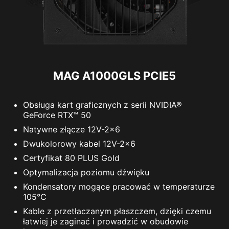
SATA / URZĄDZENIA PERYFERYJNE
PCIE 5.1
(12V-2x6 PIN) x 1
MAG A1000GLS PCIE5
1 X
Obsługa kart graficznych z serii NVIDIA®
12V-2x6
GeForce RTX™ 50
Natywne złącze 12V-2x6
Dwukolorowy kabel 12V-2x6
Certyfikat 80 PLUS Gold
Optymalizacja poziomu dźwięku
PCIE
3
1
1
Kondensatory mogące pracować w temperaturze
X 8-PINOWE
X 8-PINOWE
X 8-PINOWE
(6+2 PIN) x 4
105°C
1 X
ZŁĄCZE ZASILANIA VGA
ZŁĄCZE ZASILANIA VGA
ZŁĄCZE ZASILANIA VGA
Kable z przetłaczanym płaszczem, dzięki czemu
SATA / URZĄDZENIA PERYFERYJNE / FDD
łatwiej je zaginać i prowadzić w obudowie