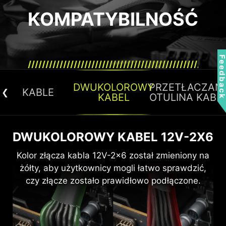
KOMPATYBILNOŚĆ
Feedbac
DWUKOLOROWY
PRZETŁACZAN
KABLE
KABEL
OTULINA KABL
DWUKOLOROWY KABEL 12V-2X6
do
R
1 X
ATX
MODUŁOWY, PRZETŁACZANY
ORGANIZER KABLI
ów
z
ATX
Kolor złącza kabla 12V-2x6 został zmieniony na
(20+4 PIN) x 1
KABEL
zy
w
Zainstalowany fabrycznie organizer kabli ułatwia
żółty, aby użytkownicy mogli łatwo sprawdzić,
u
ich porządkowanie. Dodatkowo, położenie
Zastosowanie najwyższej jakości materiałów w
czy złącze zostało prawidłowo podłączone.
organizera kabli można dowolnie regulować w
celu zwiększenia elastyczności i możliwości
zależności od potrzeb.
zginania kabla sprawia, że jego elegancki
matowo-czarny design nie tylko poprawia