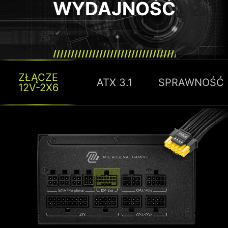
WYDAJNOŚĆ
ZŁĄCZE
ATX 3.1
SPRAWNOŚĆ
12V-2X6
ZŁOTY CERTYFIKAT
EFEKTYWNOŚCI
Sprawność zasilacza ma znaczący wpływ
na zużycie energii. Certyfikat Gold to
wiarygodny punkt odniesienia dla
efektywności energetycznej zasilacza,
gwarantując, że urządzenie oferuje niższe