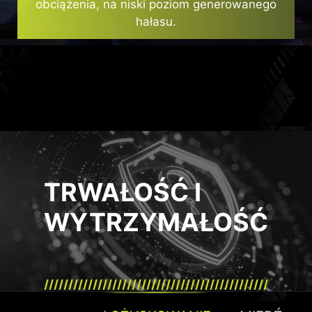
obciążenia, na niski poziom generowanego
hałasu.
TRWAŁOŚĆ I
WYTRZYMAŁOŚĆ