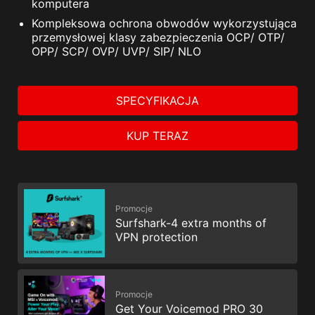
komputera
Kompleksowa ochrona obwodów wykorzystująca
przemysłowej klasy zabezpieczenia OCP/ OTP/
OPP/ SCP/ OVP/ UVP/ SIP/ NLO
SPECYFIKACJA
1 X
przejściówka z 12V-2x6 do dwóch złączy 8-pin
KUP TERAZ
SATA
(15 PIN) x 11
Promocje
Surfshark-4 extra months of
VPN protection
*Zamieszczone tu ilustracje służą wyłącznie jako
odniesienie do liczby dołączonych do zasilacza
poszczególnych rodzajów kabli. Rzeczywisty wygląd
Promocje
przewodów może się różnić.
Get Your Voicemod PRO 30