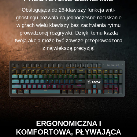
Obsługująca do 26-klawiszy funkcja anti-
ghostingu pozwala na jednoczesne naciskanie
w grach wielu klawiszy bez zachwiania rytmu
prowadzonej rozgrywki. Dzięki temu każda
twoja akcja może być zawsze przeprowadzona
z największą precyzją!
ERGONOMICZNA I
KOMFORTOWA, PŁYWAJĄCA