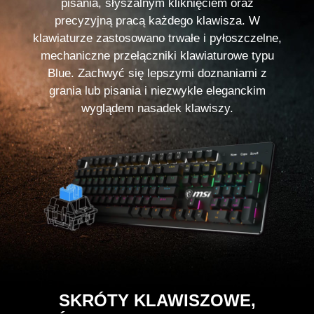
pisania, słyszalnym kliknięciem oraz
precyzyjną pracą każdego klawisza. W
klawiaturze zastosowano trwałe i pyłoszczelne,
mechaniczne przełączniki klawiaturowe typu
Blue. Zachwyć się lepszymi doznaniami z
grania lub pisania i niezwykle eleganckim
wyglądem nasadek klawiszy.
SKRÓTY KLAWISZOWE,