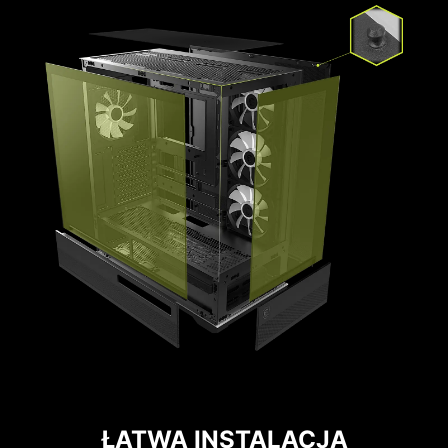
2
Góra | mocowany magnetycznie filtr
przeciwpyłowy
Dół | wyjmowany filtr przeciwpyłowy
ŁATWA INSTALACJA