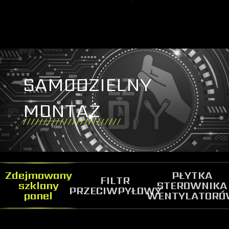
SAMODZIELNY
MONTAŻ
Zdejmowany
PŁYTKA
FILTR
szklany
STEROWNIKA
PRZECIWPYŁOWY
panel
WENTYLATOR