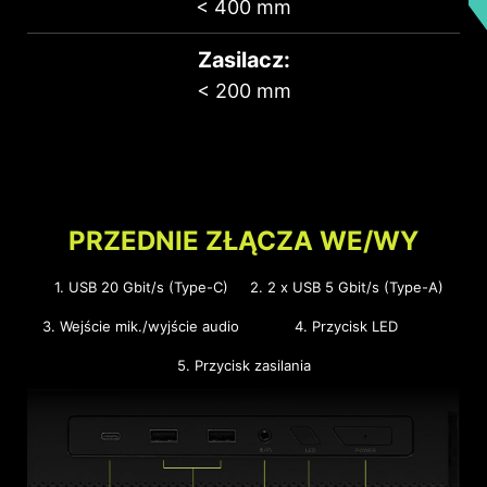
< 400 mm
Zasilacz:
< 200 mm
Tacka na napęd SSD
PRZEDNIE ZŁĄCZA WE/WY
1. USB 20 Gbit/s (Type-C)
2. 2 x USB 5 Gbit/s (Type-A)
3. Wejście mik./wyjście audio
4. Przycisk LED
Kosz na napędy HDD / SDD
5. Przycisk zasilania