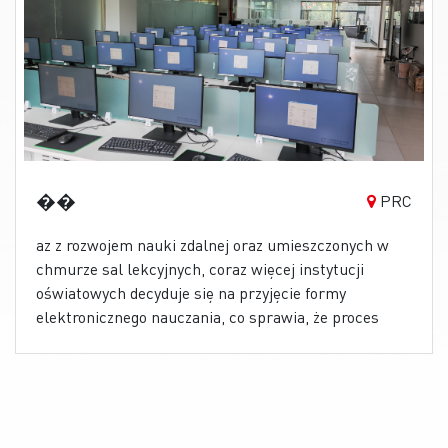
komputerowych dla Uniwersytetu Rangsit. Dla firmy
MSI jest to też doskonała okazja, aby pomóc w
rozwoju systemu oświaty.
��
PRC
az z rozwojem nauki zdalnej oraz umieszczonych w
chmurze sal lekcyjnych, coraz więcej instytucji
oświatowych decyduje się na przyjęcie formy
elektronicznego nauczania, co sprawia, że proces
edukacji jest dużo bardziej żywy i ciekawy. Prestiżowa
instytucja oświatowa otworzyła niedawno nowe
centrum edukacyjne w Hebei w Chinach. Monitory z
serii PRO MP241X, jako monitory do nauczania
uczniów, przejęły na siebie ważne zadanie związane z