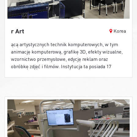
r Art
Korea
ącą artystycznych technik komputerowych, w tym
animację komputerową, grafikę 3D, efekty wizualne,
wzornictwo przemysłowe, edycję reklam oraz
obróbkę zdjęć i filmów. Instytucja ta posiada 17
oddziałów w całej Korei i wymaga
najnowocześniejszego sprzętu komputerowego, aby
zapewnić studentom możliwość profesjonalnego
szkolenia w zakresie zaawansowanych technologii
wizualnych. Aby sprostać tej potrzebie, Akademia
Sztuki Komputerowej SBS zainstalowała w swoich
wszystkich oddziałach monitory MSI PRO MP242.
Dzięki temu zwiększono efektywność programów
szkoleniowych.