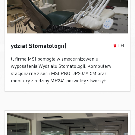
ydział Stomatologii)
TH
t, firma MSI pomogła w zmodernizowaniu
wyposażenia Wydziału Stomatologii. Komputery
stacjonarne z serii MSI PRO DP20ZA 5M oraz
monitory z rodziny MP241 pozwoliły stworzyć
znacznie lepsze środowisko do nauki adeptom
stomatologii. Studenci mogą teraz znacznie
efektywniej realizować swój program ćwiczeń i
nabywać profesjonalnego doświadczenia niezbędnego
do wykonywania tego trudnego zawodu. Bazując na
dotychczasowej, udanej współpracy, MSI ma szansę
stać się kluczowym dostawcą rozwiązań