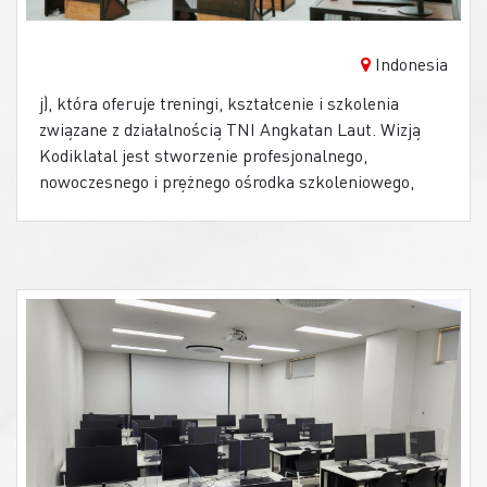
Indonesia
j), która oferuje treningi, kształcenie i szkolenia
związane z działalnością TNI Angkatan Laut. Wizją
Kodiklatal jest stworzenie profesjonalnego,
nowoczesnego i prężnego ośrodka szkoleniowego,
który byłby w stanie podnosić potencjał i możliwości
indonezyjskiej marynarki wojennej. W celu
zwiększenia skuteczności prowadzonych tam szkoleń
i treningów zakupiono szereg komputerów typu All-
in-One z serii MSI PRO AP242, jako urządzenia, które
wykorzystywane są do programów treningowych i
szkoleniowych.