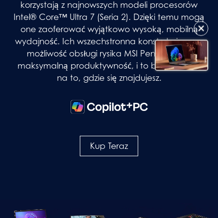
korzystają z najnowszych modeli procesorów
Intel® Core™ Ultra 7 (Seria 2). Dzięki temu mogą
✕
one zaoferować wyjątkowo wysoką, mobilną
wydajność. Ich wszechstronna konstrukcja oraz
możliwość obsługi rysika MSI Pen 2 oferuje
maksymalną produktywność, i to bez względu
na to, gdzie się znajdujesz.
Kup Teraz