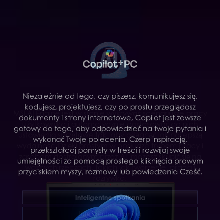
M
S
I
A
I
E
Niezależnie od tego, czy piszesz, komunikujesz się,
kodujesz, projektujesz, czy po prostu przeglądasz
MSI AI Engine jest w stanie wykrywać scenariusze pracy
dokumenty i strony internetowe, Copilot jest zawsze
użytkownika i automatycznie dostosować do nich
gotowy do tego, aby odpowiedzieć na twoje pytania i
ustawienia sprzętowe tak, aby osiągnąć jak najlepszą
wykonać Twoje polecenia. Czerp inspirację,
wydajność. Dzięki prostym w obsłudze trybom pracy i
przekształcaj pomysły w treści i rozwijaj swoje
zasobom dostrojonym przez AI, możesz skupić się na
umiejętności za pomocą prostego kliknięcia prawym
ważnych rzeczach, takich jak tworzenie, praca i
przyciskiem myszy, rozmowy lub powiedzenia Cześć.
rozrywka.
Inteligentne spotkania
Inteligentny gaming