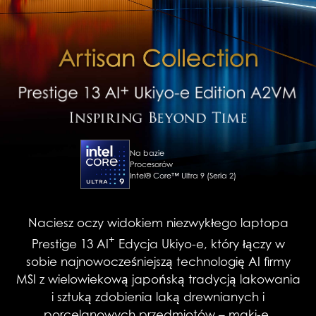
Na bazie
Procesorów
Intel® Core™ Ultra 9 (Seria 2)
Naciesz oczy widokiem niezwykłego laptopa
+
Prestige 13 AI
Edycja Ukiyo-e, który łączy w
sobie najnowocześniejszą technologię AI firmy
MSI z wielowiekową japońską tradycją lakowania
i sztuką zdobienia laką drewnianych i
porcelanowych przedmiotów – maki-e.