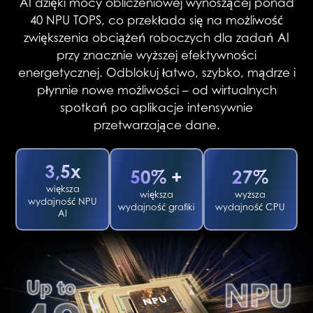
AI dzięki mocy obliczeniowej wynoszącej ponad
40 NPU TOPS, co przekłada się na możliwość
zwiększenia obciążeń roboczych dla zadań AI
przy znacznie wyższej efektywności
energetycznej. Odblokuj łatwo, szybko, mądrze i
płynnie nowe możliwości – od wirtualnych
spotkań po aplikacje intensywnie
przetwarzające dane.
3,5x
50% +
27%
większa
większa
wyższa
wydajność NPU
wydajność grafiki
wydajność CPU
AI