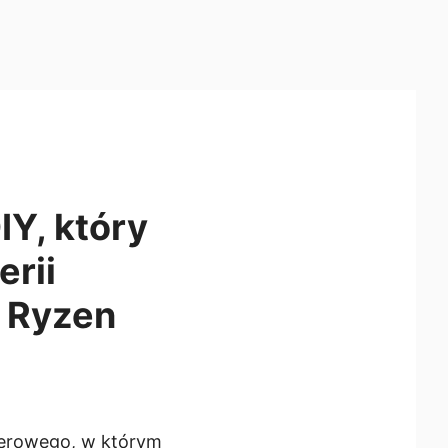
Y, który
erii
 Ryzen
terowego, w którym