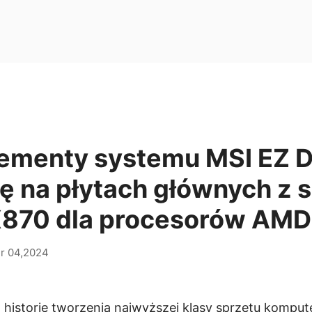
lementy systemu MSI EZ DI
ię na płytach głównych z s
X870 dla procesorów AMD
r 04,2024
 historię tworzenia najwyższej klasy sprzętu kompu