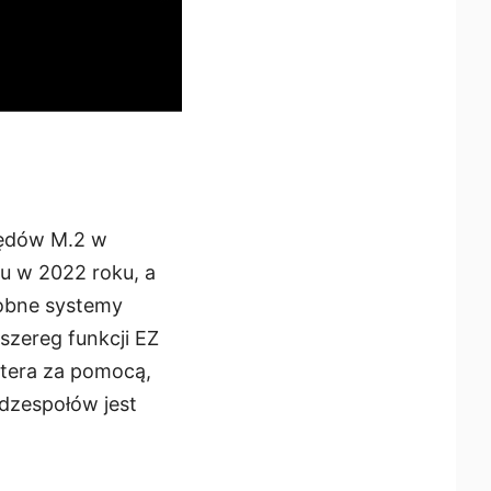
pędów M.2 w
ku w 2022 roku, a
dobne systemy
szereg funkcji EZ
utera za pomocą,
odzespołów jest