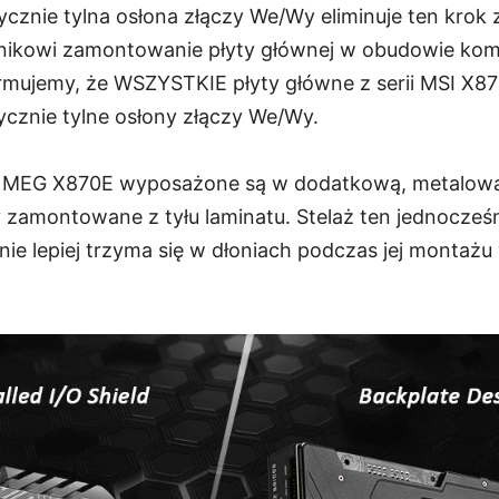
cznie tylna osłona złączy We/Wy eliminuje ten krok 
wnikowi zamontowanie płyty głównej w obudowie kom
rmujemy, że WSZYSTKIE płyty główne z serii MSI X87
ycznie tylne osłony złączy We/Wy.
ii MEG X870E wyposażone są w dodatkową, metalową 
zamontowane z tyłu laminatu. Stelaż ten jednocześn
nie lepiej trzyma się w dłoniach podczas jej montaż