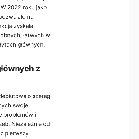
. W 2022 roku jako
pozwalało na
nkcja zyskała
dobnych, łatwych w
łytach głównych.
głównych z
debiutowało szereg
cych swoje
e problemów i
eb. Niezależnie od
az pierwszy