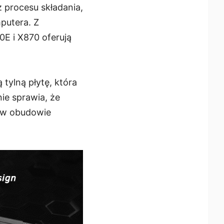
z procesu składania,
putera. Z
0E i X870 oferują
tylną płytę, która
ie sprawia, że
u w obudowie