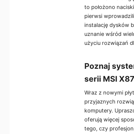
to położono naciski
pierwsi wprowadzil
instalację dysków 
uznanie wśród wiel
użyciu rozwiązań 
Poznaj syste
serii MSI X8
Wraz z nowymi płyt
przyjaznych rozwią
komputery. Uprasz
oferują więcej spo
tego, czy profesjo