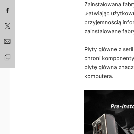
Zainstalowana fabry
ułatwiając użytko
przyjemnością info
zainstalowane fabr
Płyty główne z ser
chroni komponenty 
płytę główną znacz
komputera.