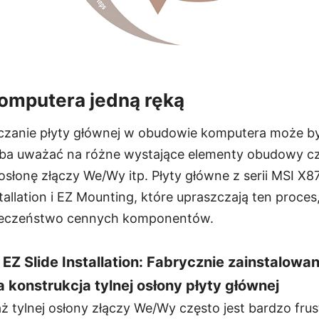
omputera jedną ręką
czanie płyty głównej w obudowie komputera może by
eba uważać na różne wystające elementy obudowy cz
osłonę złączy We/Wy itp. Płyty główne z serii MSI X8
stallation i EZ Mounting, które upraszczają ten proces
ieczeństwo cennych komponentów.
 EZ Slide Installation: Fabrycznie zainstalowa
konstrukcja tylnej osłony płyty głównej
 tylnej osłony złączy We/Wy często jest bardzo frus