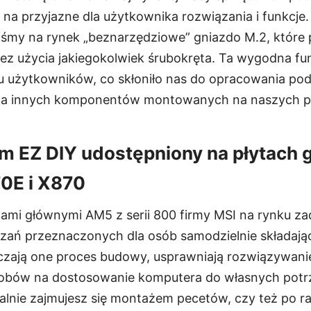
 na przyjazne dla użytkownika rozwiązania i funkcje
iśmy na rynek „beznarzędziowe” gniazdo M.2, które 
bez użycia jakiegokolwiek śrubokręta. Ta wygodna fu
u użytkowników, co skłoniło nas do opracowania po
dla innych komponentów montowanych na naszych p
m EZ DIY udostępniony na płytach 
70E i X870
ami głównymi AM5 z serii 800 firmy MSI na rynku za
zań przeznaczonych dla osób samodzielnie składają
czają one proces budowy, usprawniają rozwiązywani
sobów na dostosowanie komputera do własnych potrz
nalnie zajmujesz się montażem pecetów, czy też po r