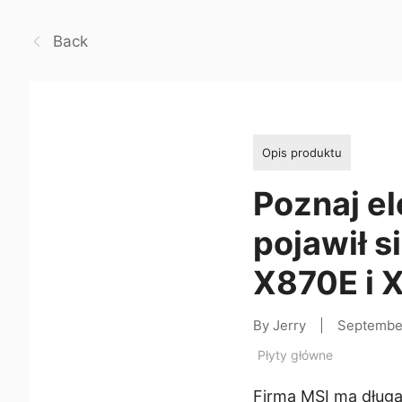
Back
Opis produktu
Poznaj e
pojawił s
X870E i 
By Jerry
|
Septembe
Płyty główne
Firma MSI ma długą