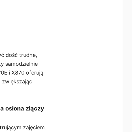
ć dość trudne,
y samodzielnie
70E i X870 oferują
, zwiększając
na osłona złączy
trującym zajęciem.