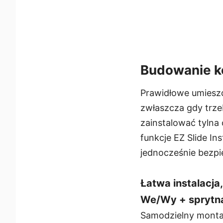
Budowanie k
Prawidłowe umiesz
zwłaszcza gdy trz
zainstalować tylna 
funkcje EZ Slide In
jednocześnie bezp
Łatwa instalacja,
We/Wy + sprytna 
Samodzielny montaż