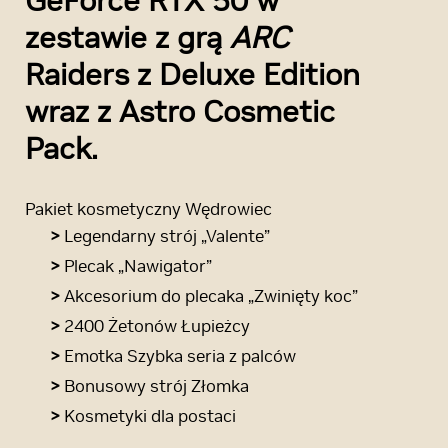
GeForce RTX 50 w
zestawie z grą
ARC
Raiders z Deluxe Edition
wraz z Astro Cosmetic
Pack.
Pakiet kosmetyczny Wędrowiec
>
Legendarny strój „Valente”
>
Plecak „Nawigator”
>
Akcesorium do plecaka „Zwinięty koc”
>
2400 Żetonów Łupieżcy
>
Emotka Szybka seria z palców
>
Bonusowy strój Złomka
>
Kosmetyki dla postaci