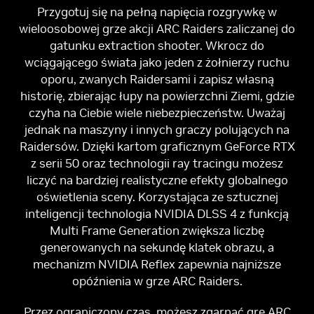
Przygotuj się na pełną napięcia rozgrywkę w
wieloosobowej grze akcji ARC Raiders zaliczanej do
gatunku extraction shooter. Wkrocz do
wciągającego świata jako jeden z żołnierzy ruchu
oporu, zwanych Raidersami i zapisz własną
historię, zbierając łupy na powierzchni Ziemi, gdzie
czyha na Ciebie wiele niebezpieczeństw. Uważaj
jednak na maszyny i innych graczy polujących na
Raidersów. Dzięki kartom graficznym GeForce RTX
z serii 50 oraz technologii ray tracingu możesz
liczyć na bardziej realistyczne efekty globalnego
oświetlenia sceny. Korzystająca ze sztucznej
inteligencji technologia NVIDIA DLSS 4 z funkcją
Multi Frame Generation zwiększa liczbę
generowanych na sekundę klatek obrazu, a
mechanizm NVIDIA Reflex zapewnia najniższe
opóźnienia w grze ARC Raiders.
Przez ograniczony czas, możesz zgarnąć grę ARC