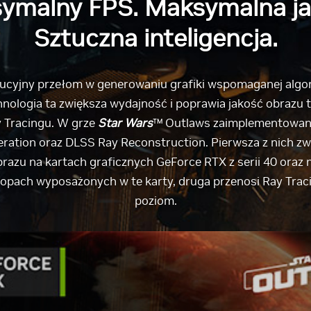
ymalny FPS. Maksymalna ja
Sztuczna inteligencja.
lucyjny przełom w generowaniu grafiki wspomaganej algo
echnologia ta zwiększa wydajność i poprawia jakość obrazu
 Tracingu. W grze
Star Wars
™ Outlaws zaimplementowano 
ation oraz DLSS Ray Reconstruction. Pierwsza z nich z
razu na kartach graficznych GeForce RTX z serii 40 oraz
ptopach wyposażonych w te karty, druga przenosi Ray Trac
poziom.