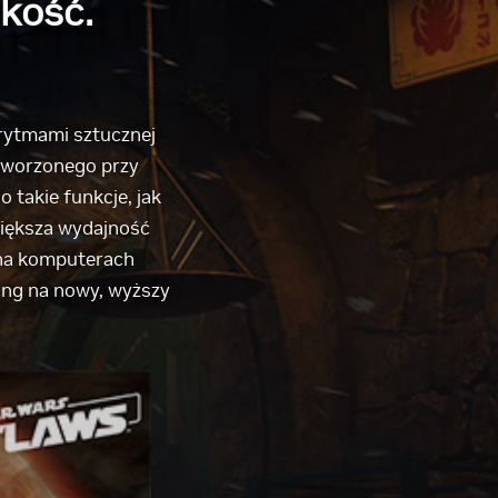
kość.
rytmami sztucznej
 tworzonego przy
takie funkcje, jak
większa wydajność
 na komputerach
ing na nowy, wyższy