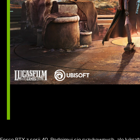
eForce RTX z serii 40. Podejmuj się ryzykownych, ale lukrat