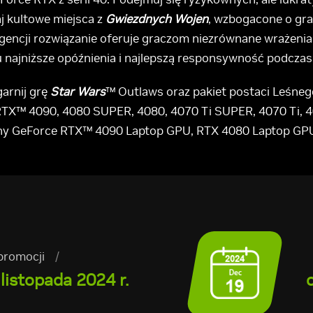
j kultowe miejsca z
Gwiezdnych Wojen
, wzbogacone o gra
ligencji rozwiązanie oferuje graczom niezrównane wrażen
 najniższe opóźnienia i najlepszą responsywność podcza
garnij grę
Star Wars
™ Outlaws oraz pakiet postaci Leśne
 RTX™ 4090, 4080 SUPER, 4080, 4070 Ti SUPER, 4070 Ti, 
dziny GeForce RTX™ 4090 Laptop GPU, RTX 4080 Laptop GP
promocji
/
listopada 2024 r.