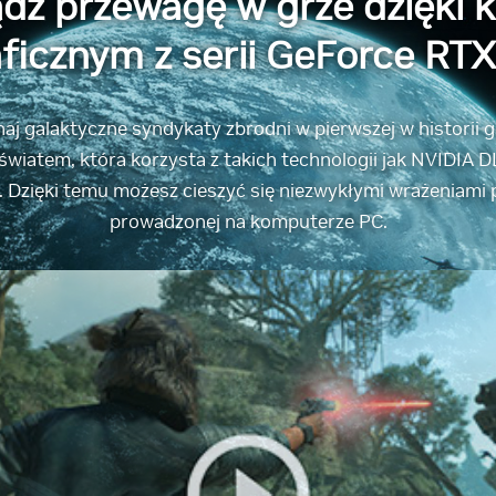
dź przewagę w grze dzięki 
ficznym z serii GeForce RT
onaj galaktyczne syndykaty zbrodni w pierwszej w historii
wiatem, która korzysta z takich technologii jak NVIDIA D
. Dzięki temu możesz cieszyć się niezwykłymi wrażeniami
prowadzonej na komputerze PC.