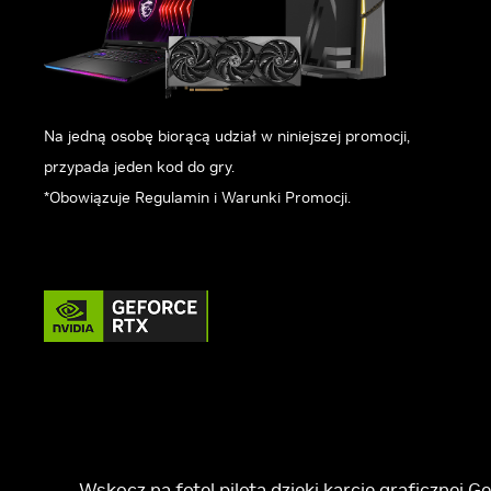
Na jedną osobę biorącą udział w niniejszej promocji,
przypada jeden kod do gry.
*Obowiązuje Regulamin i Warunki Promocji.
Wskocz na fotel pilota dzięki karcie graficznej G