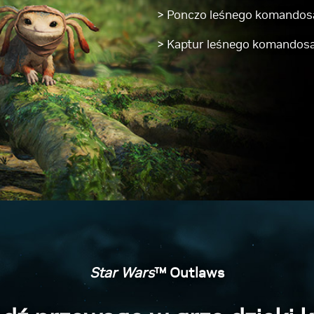
> Ponczo leśnego komandos
> Kaptur leśnego komandosa
Star Wars
™ Outlaws