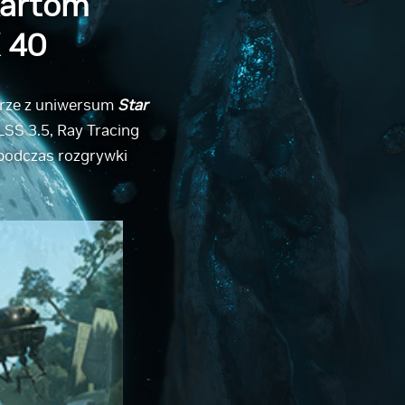
kartom
X 40
 grze z uniwersum
Star
LSS 3.5, Ray Tracing
 podczas rozgrywki