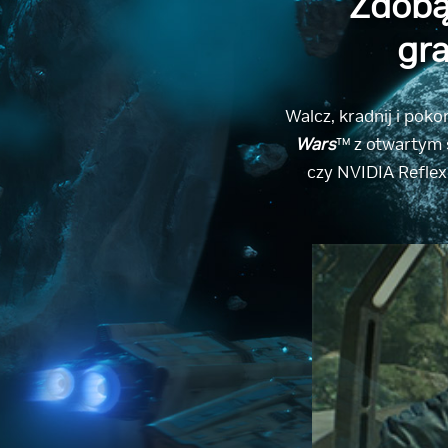
Zdobą
gra
Walcz, kradnij i pok
Wars
™ z otwartym ś
czy NVIDIA Reflex