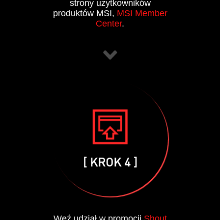
strony użytkowników
produktów MSI,
MSI Member
Center
.
[ KROK 4 ]
Weź udział w promocji
Shout