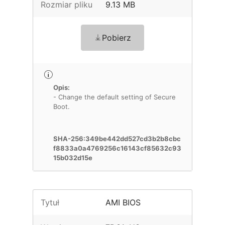
Rozmiar pliku
9.13 MB
Pobierz
Opis:
- Change the default setting of Secure
Boot.
SHA-256:349be442dd527cd3b2b8cbc
f8833a0a4769256c16143cf85632c93
15b032d15e
Tytuł
AMI BIOS