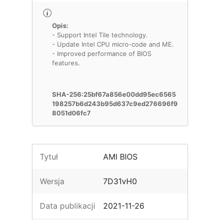
Opis:
- Support Intel Tile technology.
- Update Intel CPU micro-code and ME.
- Improved performance of BIOS
features.
SHA-256:25bf67a856e00dd95ec6565
198257b6d243b95d637c9ed276696f9
8051d06fc7
Tytuł
AMI BIOS
Wersja
7D31vH0
Data publikacji
2021-11-26