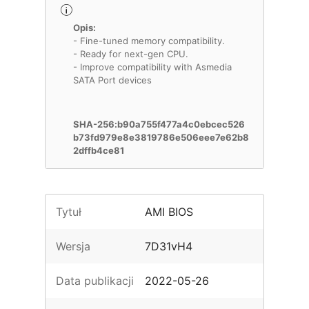
Opis:
- Fine-tuned memory compatibility.
- Ready for next-gen CPU.
- Improve compatibility with Asmedia
SATA Port devices
SHA-256:b90a755f477a4c0ebcec526
b73fd979e8e3819786e506eee7e62b8
2dffb4ce81
Tytuł
AMI BIOS
Wersja
7D31vH4
Data publikacji
2022-05-26