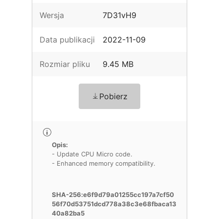
Wersja
7D31vH9
Data publikacji
2022-11-09
Rozmiar pliku
9.45 MB
Pobierz
Opis:
- Update CPU Micro code.
- Enhanced memory compatibility.
SHA-256:e6f9d79a01255cc197a7cf50
56f70d53751dcd778a38c3e68fbaca13
40a82ba5