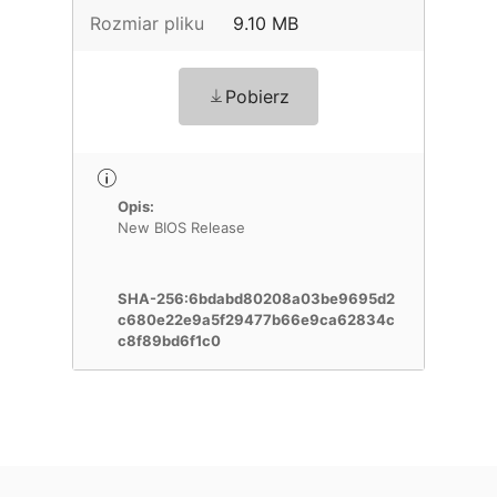
Rozmiar pliku
9.10 MB
Pobierz
Opis:
New BIOS Release
SHA-256:6bdabd80208a03be9695d2
c680e22e9a5f29477b66e9ca62834c
c8f89bd6f1c0