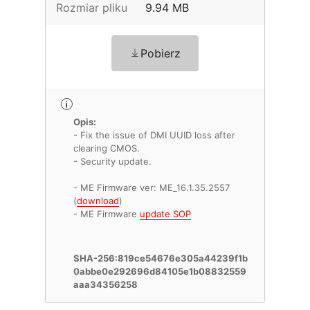
Rozmiar pliku
9.94 MB
Pobierz
Opis:
- Fix the issue of DMI UUID loss after
clearing CMOS.
- Security update.
- ME Firmware ver: ME_16.1.35.2557
(
download
)
- ME Firmware
update SOP
SHA-256:819ce54676e305a44239f1b
0abbe0e292696d84105e1b08832559
aaa34356258