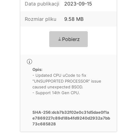
Data publikacji
2023-09-15
Rozmiar pliku
9.58 MB
Pobierz
Opis:
- Updated CPU uCode to fix
"UNSUPPORTED PROCESSOR" issue
caused unexpected BSOD.
- Support 14th Gen CPU.
SHA-256:dcb7b32f02e0c31d5dae0f1a
e7869227c89d18b4fd9240d2932a7bb
73c685828