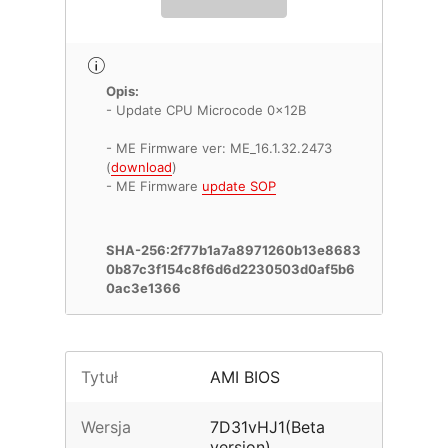
Opis:
- Update CPU Microcode 0x12B
- ME Firmware ver: ME_16.1.32.2473
(
download
)
- ME Firmware
update SOP
SHA-256:2f77b1a7a8971260b13e8683
0b87c3f154c8f6d6d2230503d0af5b6
0ac3e1366
Tytuł
AMI BIOS
Wersja
7D31vHJ1(Beta
version)