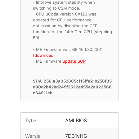
- Improve system stability when
switching to CSM mode.
- CPU uCode version 0x123 was
updated for CPU performance
optimization by disabling the CEP
function for the 14th Gen CPU (stepping
B0).
- ME Firmware ver: ME_16.1.30.2361
(
download
)
- ME Firmware
update SOP
SHA-256:a3a052865cf15ffe21b258f05
d90d2b42bd245f2532ed55e2a923566
e64911cb
Tytuł
AMI BIOS
Wersja
7D31vHG