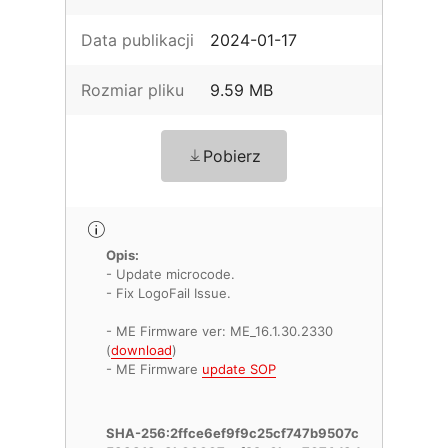
Data publikacji
2024-01-17
Rozmiar pliku
9.59 MB
Pobierz
Opis:
- Update microcode.
- Fix LogoFail Issue.
- ME Firmware ver: ME_16.1.30.2330
(
download
)
- ME Firmware
update SOP
SHA-256:2ffce6ef9f9c25cf747b9507c