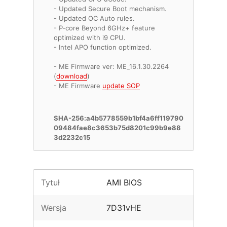
- Updated Secure Boot mechanism.
- Updated OC Auto rules.
- P-core Beyond 6GHz+ feature
optimized with i9 CPU.
- Intel APO function optimized.
- ME Firmware ver: ME_16.1.30.2264
(
download
)
- ME Firmware
update SOP
SHA-256:a4b5778559b1bf4a6ff119790
09484fae8c3653b75d8201c99b9e88
3d2232c15
Tytuł
AMI BIOS
Wersja
7D31vHE