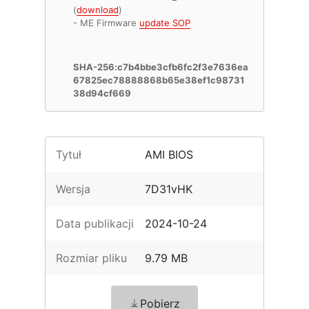
(
download
)
- ME Firmware
update SOP
SHA-256:c7b4bbe3cfb6fc2f3e7636ea
67825ec78888868b65e38ef1c98731
38d94cf669
Tytuł
AMI BIOS
Wersja
7D31vHK
Data publikacji
2024-10-24
Rozmiar pliku
9.79 MB
Pobierz