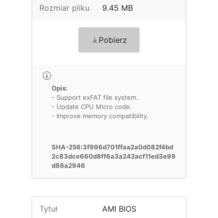
Rozmiar pliku
9.45 MB
Pobierz
Opis:
- Support exFAT file system.
- Update CPU Micro code.
- Improve memory compatibility.
SHA-256:3f996d701ffaa2a0d082f4bd
2c83dce660d8ff6a3a242acf11ed3e99
d86a2946
Tytuł
AMI BIOS