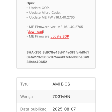
Opis:
– Update GOP.
– Update Micro Code.
– Update ME FW v16.1.40.2765
- ME Firmware ver: ME_16.1.40.2765
(
download
)
- ME Firmware
update SOP
SHA-256:8d978e43d414e3f9fc4d9d1
0efa273c5667975aed37cfddb8be349
31bdc40652
Tytuł
AMI BIOS
Wersja
7D31vHN
Data publikacji
2025-08-07