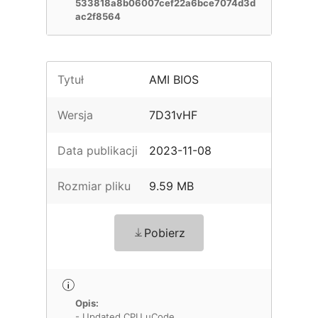
533818a8b06007cef22a6bce7074d3d
ac2f8564
Tytuł
AMI BIOS
Wersja
7D31vHF
Data publikacji
2023-11-08
Rozmiar pliku
9.59 MB
Pobierz
Opis:
- Updated CPU uCode.