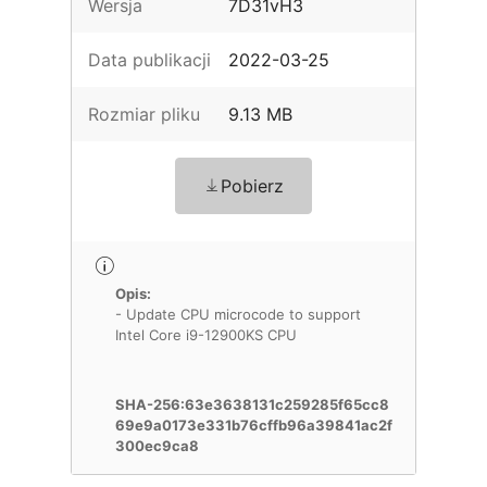
Wersja
7D31vH3
Data publikacji
2022-03-25
Rozmiar pliku
9.13 MB
Pobierz
Opis:
- Update CPU microcode to support
Intel Core i9-12900KS CPU
SHA-256:63e3638131c259285f65cc8
69e9a0173e331b76cffb96a39841ac2f
300ec9ca8