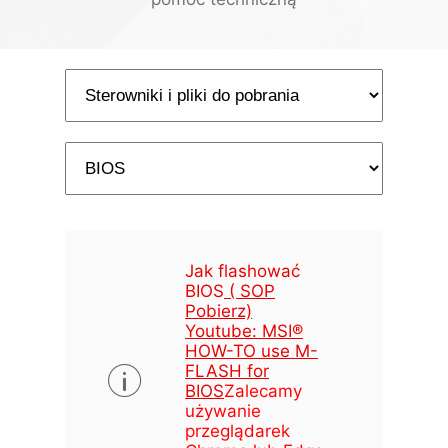
Jak flashować
BIOS
( SOP
Pobierz)
Youtube: MSI®
HOW-TO use M-
FLASH for
BIOS
Zalecamy
używanie
przeglądarek