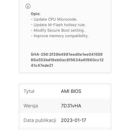
Opis:
- Update CPU Microcode.
- Update M-Flash hotkey rule.
- Modify Secure Boot setting.
- Improve memory compatibility.
SHA-256:2f39b4981eed0e1ee041559
86a553bd18eb0ac8f5634a6f860cc12
41c47ede21
Tytuł
AMI BIOS
Wersja
7D31vHA
Data publikacji
2023-01-17