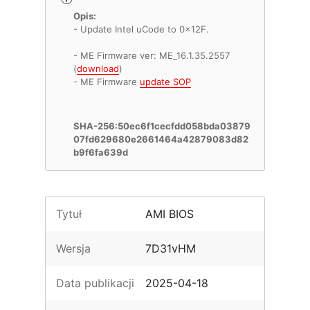
Opis:
- Update Intel uCode to 0x12F.
- ME Firmware ver: ME_16.1.35.2557
(
download
)
- ME Firmware
update SOP
SHA-256:50ec6f1cecfdd058bda03879
07fd629680e2661464a42879083d82
b9f6fa639d
Tytuł
AMI BIOS
Wersja
7D31vHM
Data publikacji
2025-04-18