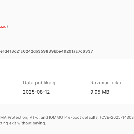
oad
)
1e1d418c21c6242db359839bbe49291ac7c6337
Data publikacji
Rozmiar pliku
2025-08-12
9.95 MB
DMA Protection, VT-d, and IOMMU Pre-boot defaults. (CVE-2025-14303
cting exit without saving.