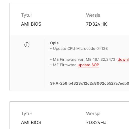
Tytuł
Wersja
AMI BIOS
7D32vHK
Opis:
- Update CPU Microcode 0x12B
- ME Firmware ver: ME_16.1.32.2473 (
downl
- ME Firmware
update SOP
SHA-256:b4323c12c2c8062c5527a7edb
Tytuł
Wersja
AMI BIOS
7D32vHJ