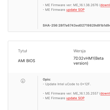
- ME Firmware ver: ME_16.1.38.2676 (
downl
- ME Firmware
update SOP
SHA-256:28f7a6743ed02719829d91b1d9
Tytuł
Wersja
7D32vHM1(Beta
AMI BIOS
version)
Opis:
- Update Intel uCode to 0x12F.
- ME Firmware ver: ME_16.1.35.2557 (
downl
- ME Firmware
update SOP