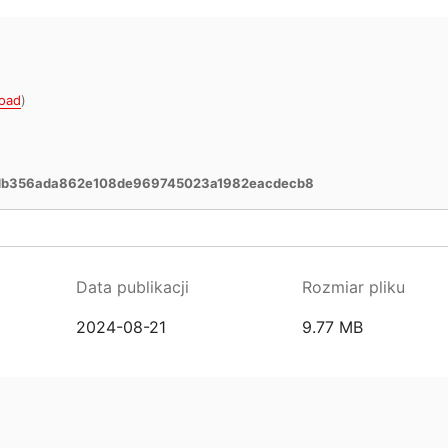
oad
)
db356ada862e108de969745023a1982eacdecb8
Data publikacji
Rozmiar pliku
2024-08-21
9.77 MB