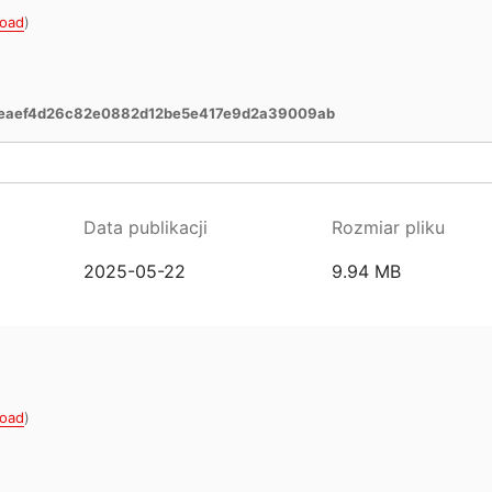
oad
)
eaef4d26c82e0882d12be5e417e9d2a39009ab
Data publikacji
Rozmiar pliku
2025-05-22
9.94 MB
oad
)