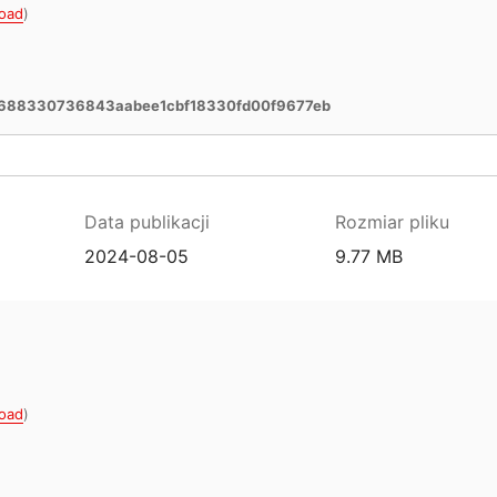
oad
)
6688330736843aabee1cbf18330fd00f9677eb
Data publikacji
Rozmiar pliku
2024-08-05
9.77 MB
oad
)