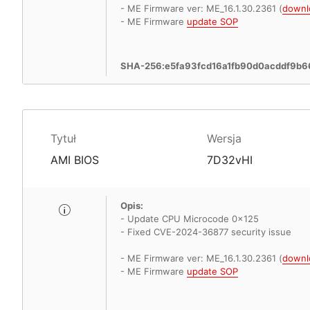
- ME Firmware ver: ME_16.1.30.2361 (
downl
- ME Firmware
update SOP
SHA-256:e5fa93fcd16a1fb90d0acddf9b
Tytuł
Wersja
AMI BIOS
7D32vHI
Opis:
- Update CPU Microcode 0x125
- Fixed CVE-2024-36877 security issue
- ME Firmware ver: ME_16.1.30.2361 (
downl
- ME Firmware
update SOP