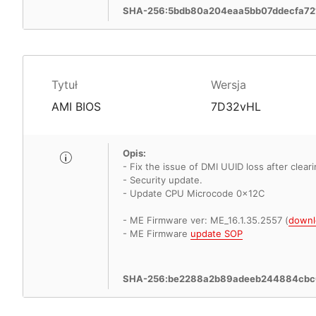
SHA-256:5bdb80a204eaa5bb07ddecfa7
Tytuł
Wersja
AMI BIOS
7D32vHL
Opis:
- Fix the issue of DMI UUID loss after clea
- Security update.
- Update CPU Microcode 0x12C
- ME Firmware ver: ME_16.1.35.2557 (
downl
- ME Firmware
update SOP
SHA-256:be2288a2b89adeeb244884cbc