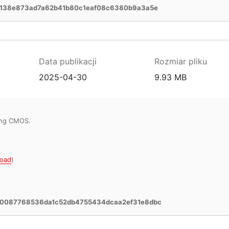
2138e873ad7a62b41b80c1eaf08c6380b9a3a5e
Data publikacji
Rozmiar pliku
2025-04-30
9.93 MB
ring CMOS.
oad
)
0087768536da1c52db4755434dcaa2ef31e8dbc