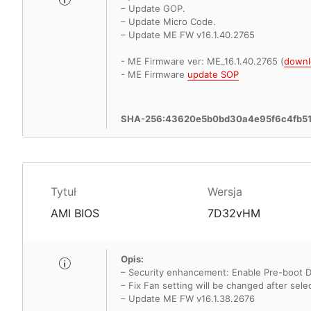
– Update GOP.
– Update Micro Code.
– Update ME FW v16.1.40.2765
- ME Firmware ver: ME_16.1.40.2765 (
downl
- ME Firmware
update SOP
SHA-256:43620e5b0bd30a4e95f6c4fb5
Tytuł
Wersja
AMI BIOS
7D32vHM
Opis:
– Security enhancement: Enable Pre-boot 
– Fix Fan setting will be changed after sele
– Update ME FW v16.1.38.2676