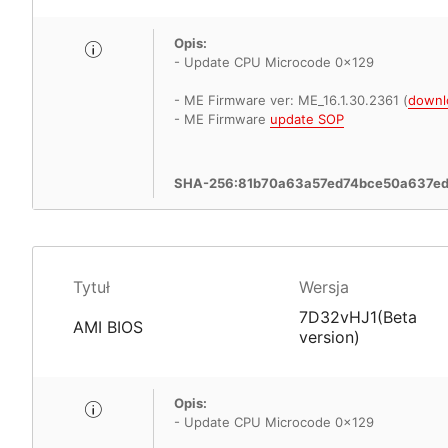
Opis:
- Update CPU Microcode 0x129
- ME Firmware ver: ME_16.1.30.2361 (
downl
- ME Firmware
update SOP
SHA-256:81b70a63a57ed74bce50a637e
Tytuł
Wersja
7D32vHJ1(Beta
AMI BIOS
version)
Opis:
- Update CPU Microcode 0x129