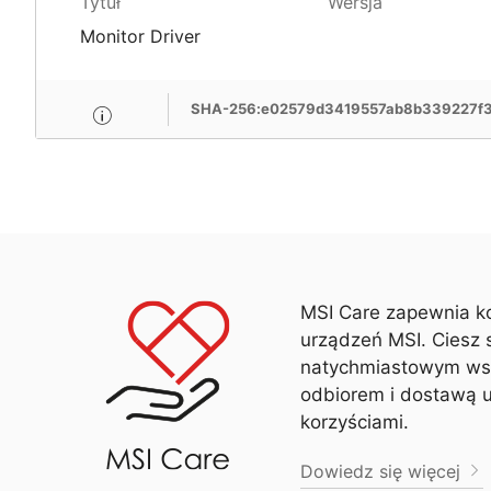
Tytuł
Wersja
Monitor Driver
SHA-256:e02579d3419557ab8b339227f
MSI Care zapewnia k
urządzeń MSI. Ciesz 
natychmiastowym ws
odbiorem i dostawą 
korzyściami.
Dowiedz się więcej