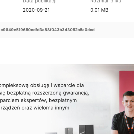
Data publikacji
Rozmiar pliku
2020-09-21
0.01 MB
3c9649e519650cdfd3a88f043b343052b5a0dcd
ompleksową obsługę i wsparcie dla
się bezpłatną rozszerzoną gwarancją,
parciem ekspertów, bezpłatnym
urządzeń oraz wieloma innymi