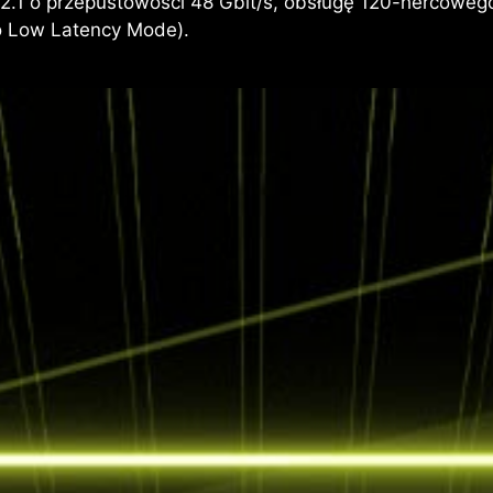
.1 o przepustowości 48 Gbit/s, obsługę 120-hercowego
to Low Latency Mode).