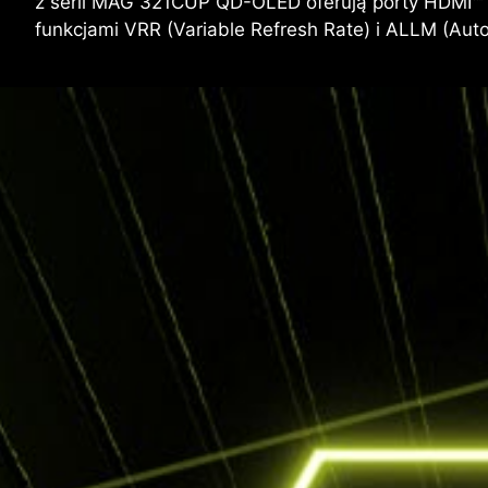
z serii MAG 321CUP QD-OLED oferują porty HDMI™ 2
funkcjami VRR (Variable Refresh Rate) i ALLM (Au