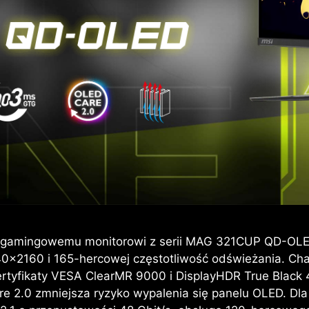
i gamingowemu monitorowi z serii MAG 321CUP QD-OLE
0x2160 i 165-hercowej częstotliwość odświeżania. Char
ertyfikaty VESA ClearMR 9000 i DisplayHDR True Black
 2.0 zmniejsza ryzyko wypalenia się panelu OLED. Dla g