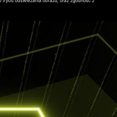
 trybu odświeżania obrazu, oraz zgodność z