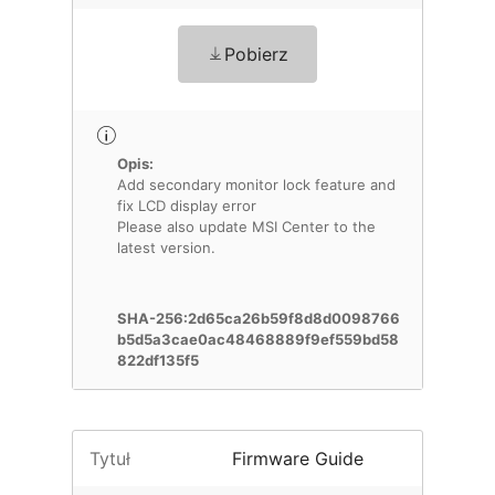
Pobierz
Opis:
Add secondary monitor lock feature and
fix LCD display error
Please also update MSI Center to the
latest version.
SHA-256:2d65ca26b59f8d8d0098766
b5d5a3cae0ac48468889f9ef559bd58
822df135f5
Tytuł
Firmware Guide