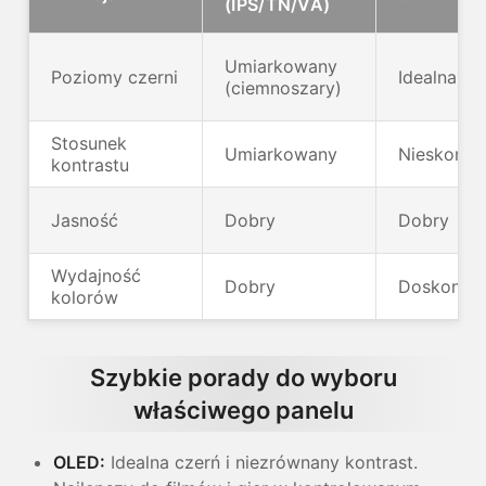
(IPS/TN/VA)
Umiarkowany
Poziomy czerni
Idealna cz
(ciemnoszary)
Stosunek
Umiarkowany
Nieskończ
kontrastu
Jasność
Dobry
Dobry
Wydajność
Dobry
Doskonały
kolorów
Szybkie porady do wyboru
właściwego panelu
OLED:
Idealna czerń i niezrównany kontrast.