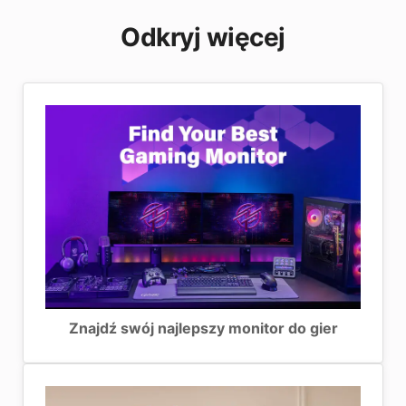
Czas
podobnych opcjach systemowych.
Doskonały
Umiarkowany
Dobr
Dowiedz się więcej:
Najlepsze monitory MSI
odpowiedzi
Odkryj więcej
QD-OLED
Znajdź swój najlepszy monitor do gier