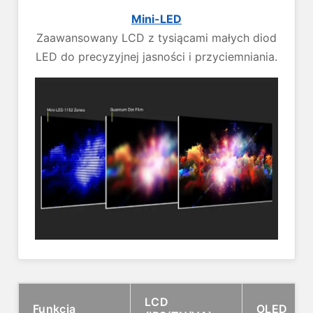
Mini-LED
Zaawansowany LCD z tysiącami małych diod
LED do precyzyjnej jasności i przyciemniania.
LCD
Funkcja
OLED