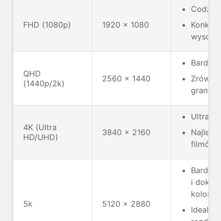
Codzien
FHD (1080p)
1920 x 1080
Konkure
wysoki
Bardzie
QHD
2560 x 1440
Zrówno
(1440p/2k)
grania i
Ultrasz
4K (Ultra
3840 x 2160
Najleps
HD/UHD)
filmów 
Bardzo 
i dokła
koloró
5k
5120 x 2880
Idealna