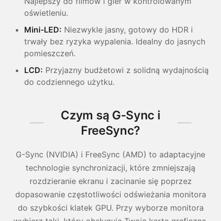
Najlepszy do filmów i gier w kontrolowanym
oświetleniu.
Mini-LED:
Niezwykle jasny, gotowy do HDR i
trwały bez ryzyka wypalenia. Idealny do jasnych
pomieszczeń.
LCD:
Przyjazny budżetowi z solidną wydajnością
do codziennego użytku.
Czym są G-Sync i
FreeSync?
G-Sync (NVIDIA) i FreeSync (AMD) to adaptacyjne
technologie synchronizacji, które zmniejszają
rozdzieranie ekranu i zacinanie się poprzez
dopasowanie częstotliwości odświeżania monitora
do szybkości klatek GPU. Przy wyborze monitora
wybierz taki, który obsługuje Twoją kartę graficzną,