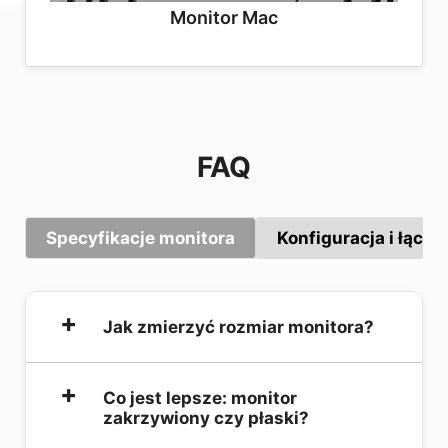
Monitor Mac
FAQ
Specyfikacje monitora
Konfiguracja i łącz
Jak zmierzyć rozmiar monitora?
Rozmiar monitora mierzy się po przekątnej
Co jest lepsze: monitor
zakrzywiony czy płaski?
od jednego rogu ekranu do przeciwnego
rogu, wyłączając ramkę. Pomiar przekątnej