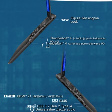
Złącze Kensington
Lock
Thunderbolt™ 4
(z funkcją portu ładowania
PD 3.0)
Thunderbolt™ 4
(z funkcją portu ładowania PD
3.0)
HDMI™ 2.1
(8K@60Hz / 4K@120Hz)
RJ45
USB 3.2 Gen 2 Type-A
Uniwersalne złacze audio