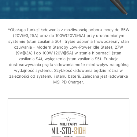
*Obsługa funkcji ładowania z możliwością poboru mocy do 65W
(20V@3,25A) oraz do 100W(20V@5A) przy uruchomionym
systemie (stan zasilania S0) i trybie uśpienia (nowoczesny stan
czuwania – Modern Standby Low-Power Idle State), 27W
(9V@3A) i do 100W (20V@5A) w stanie hibernacji (stan
zasilania S4), wyłączenia (stan zasilania S5). Funkcja
dostosowywania prądu ładowania może mieć wpływ na ogólną
wydajność systemu. Szybkość ładowania będzie różna w
zależności od systemu i stanu baterii. Zalecana jest ładowarka
MSI PD Charger.