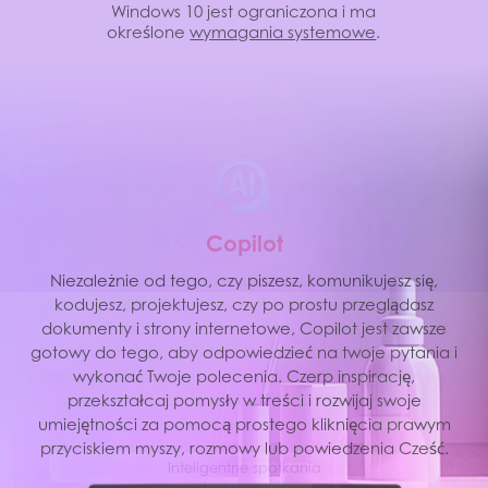
Windows 10 jest ograniczona i ma
określone
wymagania systemowe
.
M
S
I
C
A
o
p
i
l
o
t
MSI AI Engine jest w stanie wykrywać scenariusze pracy
Niezależnie od tego, czy piszesz, komunikujesz się,
użytkownika i automatycznie dostosować do nich
kodujesz, projektujesz, czy po prostu przeglądasz
ustawienia sprzętowe tak, aby osiągnąć jak najlepszą
dokumenty i strony internetowe, Copilot jest zawsze
gotowy do tego, aby odpowiedzieć na twoje pytania i
wydajność. Dzięki prostym w obsłudze trybom pracy i
zasobom dostrojonym przez AI, możesz skupić się na
wykonać Twoje polecenia. Czerp inspirację,
ważnych rzeczach, takich jak tworzenie, praca i
przekształcaj pomysły w treści i rozwijaj swoje
umiejętności za pomocą prostego kliknięcia prawym
rozrywka.
przyciskiem myszy, rozmowy lub powiedzenia Cześć.
Inteligentne spotkania