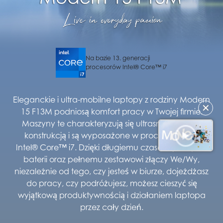
Na bazie 13. generacji
procesorów Intel® Core™ i7
Eleganckie i ultra-mobilne laptopy z rodziny Modern
✕
15 F13M podniosą komfort pracy w Twojej firmie.
Maszyny te charakteryzują się ultrasmukłą, lekką
konstrukcją i są wyposażone w procesory z serii
Intel® Core™ i7. Dzięki długiemu czasowi pracy na
baterii oraz pełnemu zestawowi złączy We/Wy,
niezależnie od tego, czy jesteś w biurze, dojeżdżasz
do pracy, czy podróżujesz, możesz cieszyć się
wyjątkową produktywnością i działaniem laptopa
przez cały dzień.