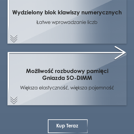
Wydzielony blok klawiszy numerycznych
Łatwe wprowadzanie liczb
Możliwość rozbudowy pamięci
Gniazda SO-DIMM
Większa elastyczność, większa pojemność
Kup Teraz