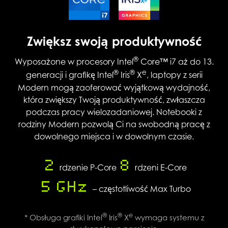
Zwiększ swoją produktywność
®
Wyposażone w procesory Intel
Core™ i7 aż do 13.
®
®
e
generacji i grafikę Intel
Iris
X
, laptopy z serii
Modern mogą zaoferować wyjątkową wydajność,
która zwiększy Twoją produktywność, zwłaszcza
podczas pracy wielozadaniowej. Notebooki z
rodziny Modern pozwolą Ci na swobodną pracę z
dowolnego miejsca i w dowolnym czasie.
2
8
rdzenie P-Core
rdzeni E-Core
5 GHz
– częstotliwość Max Turbo
®
®
e
* Obsługa grafiki Intel
Iris
X
wymaga systemu z