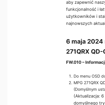
aby zapewnić naszy
funkcjonalność i ła
użytkowników i sta
najnowszych aktual
6 maja 2024 
271QRX QD-
FW.010 – Informac
Do menu OSD dod
MPG 271QRX QD-
(Domyślnym ust
(Aktualizacja: 
domyślnego tryb