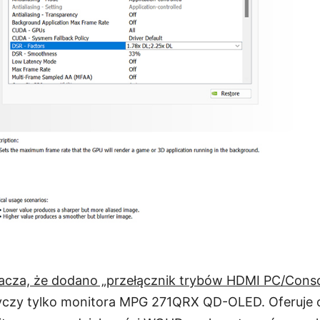
acza, że dodano „przełącznik trybów HDMI PC/Conso
tyczy tylko monitora MPG 271QRX QD-OLED. Oferuje o