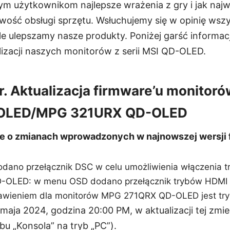
m użytkownikom najlepsze wrażenia z gry i jak naj
twość obsługi sprzętu. Wsłuchujemy się w opinię wsz
le ulepszamy nasze produkty. Poniżej garść informac
izacji naszych monitorów z serii MSI QD-OLED.
r. Aktualizacja firmware’u monitoró
OLED/MPG 321URX QD-OLED
je o zmianach wprowadzonych w najnowszej wersji 
ano przełącznik DSC w celu umożliwienia włączenia 
OLED: w menu OSD dodano przełącznik trybów HDMI 
awieniem dla monitorów MPG 271QRX QD-OLED jest tryb
6 maja 2024, godzina 20:00 PM, w aktualizacji tej zmi
u „Konsola” na tryb „PC”).