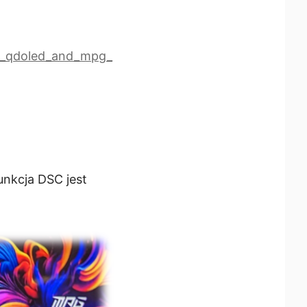
x_qdoled_and_mpg_
nkcja DSC jest