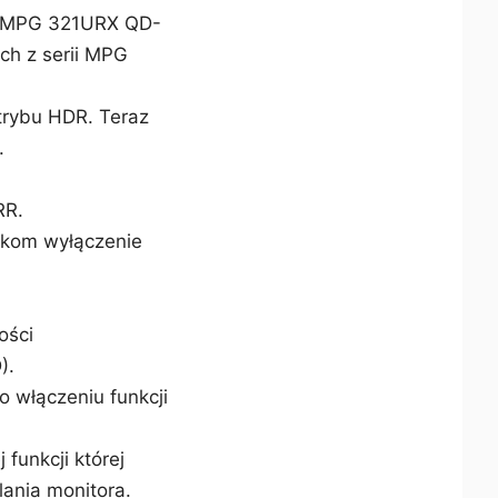
ii MPG 321URX QD-
ch z serii MPG
trybu HDR. Teraz
.
RR.
ikom wyłączenie
ości
).
 włączeniu funkcji
funkcji której
ilania monitora.