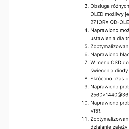
Obsługa różnych
OLED możliwy je
271QRX QD-OLED 
Naprawiono możl
ustawienia dla 
Zoptymalizowano
Naprawiono błąd
W menu OSD doda
świecenia diody 
Skrócono czas o
Naprawiono probl
2560x1440@360H
Naprawiono prob
VRR.
Zoptymalizowano 
działanie zależy