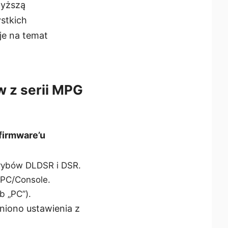
wyższą
ystkich
je na temat
w z serii MPG
firmware’u
trybów DLDSR i DSR.
PC/Console.
 „PC”).
eniono ustawienia z