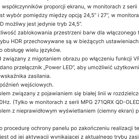
 współczynników proporcji ekranu, w monitorach z ser
st wybór pomiędzy między opcją 24,5” i 27”, w monitora
możliwy jest jedynie tryb 24,5”.
iwość zablokowania przestrzeni barw dla włączonego 
trybu HDR przechowywane są w bieżących ustawieniach
 obsługę wielu języków.
 związany z migotaniem obrazu po włączeniu funkcji V
no przełącznik „Power LED”, aby umożliwić użytkown
wskaźnika zasilania.
późnień wejściowych.
em związany z pojawianiem się białej linii w rozdzielcz
z. (Tylko w monitorach z serii MPG 271QRX QD-OLED
lem z nieprawidłowym wyświetlaniem (ciemny ekran) po
procedurę ochrony panelu po zakończeniu realizacji tej 
 jest od jej aktywacji wynikającej z aktualnego trybu zas