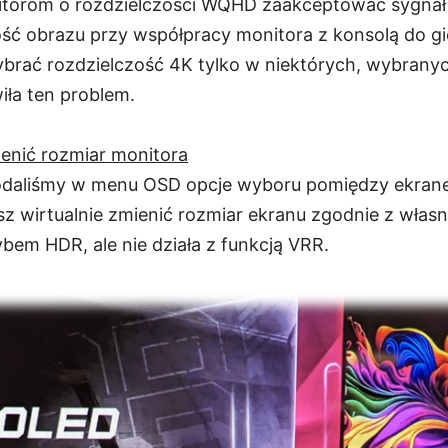
itorom o rozdzielczości WQHD zaakceptować sygnał
ość obrazu przy współpracy monitora z konsolą do gi
ybrać rozdzielczość 4K tylko w niektórych, wybrany
iła ten problem.
enić rozmiar monitora
 dodaliśmy w menu OSD opcje wyboru pomiędzy ekranem
z wirtualnie zmienić rozmiar ekranu zgodnie z własn
rybem HDR, ale nie działa z funkcją VRR.