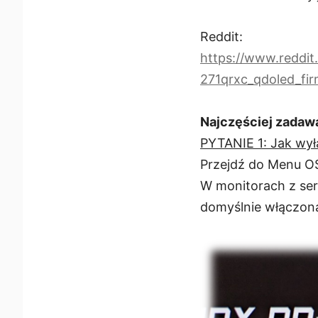
Reddit:
https://www.reddi
271qrxc_qdoled_fi
Najczęściej zadaw
PYTANIE 1: Jak wył
Przejdź do Menu OS
W monitorach z se
domyślnie włączon