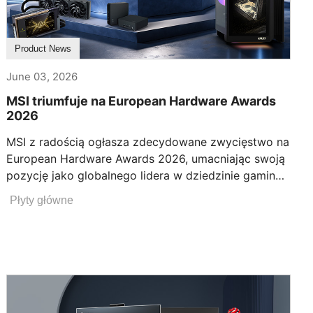
Product News
June 03, 2026
MSI triumfuje na European Hardware Awards
2026
MSI z radością ogłasza zdecydowane zwycięstwo na
European Hardware Awards 2026, umacniając swoją
pozycję jako globalnego lidera w dziedzinie gamingu
i technologii. Znane z przekraczania granic innowacji
Płyty główne
i utrzymywania bezkompromisowej jakości, MSI
nadal zdobywa zaufanie ekspertów branżowych i
konsumentów. MSI zdominowało kluczowe kategorie
produktowe. Wśród nagrodzonych linii znajdują się
Najlepsze płyty główne ATX i Mini-ITX dla platform
Intel i AMD, Najlepsza karta graficzna, Najlepsze
produkty do overclockingu, a także Najlepszy