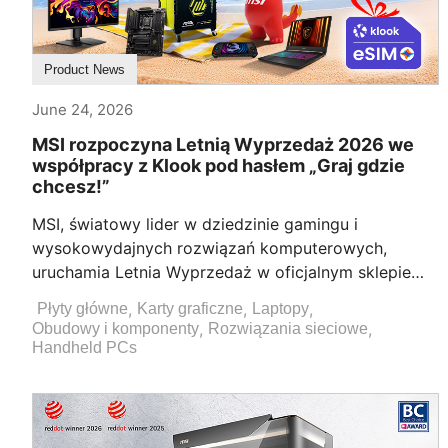
Product News
June 24, 2026
MSI rozpoczyna Letnią Wyprzedaż 2026 we
współpracy z Klook pod hasłem „Graj gdzie
chcesz!”
MSI, światowy lider w dziedzinie gamingu i
wysokowydajnych rozwiązań komputerowych,
uruchamia Letnia Wyprzedaż w oficjalnym sklepie
MSI eShop, oferując atrakcyjne rabaty oraz
,
,
,
Płyty główne
Karty graficzne
Laptopy
ekskluzywne pakiety prezentowe na wybrane
,
,
Obudowy i komponenty
Rozwiązania sieciowe
monitory, laptopy, komputery stacjonarne i
Handheld PCs
komponenty PC.W tym roku, MSI współpracuje z
Klook, jedną z wiodących na świecie platform
podróżniczych i doświadczeń, aby zapewnić
klientom w całej Europie dodatkowe korzyści i