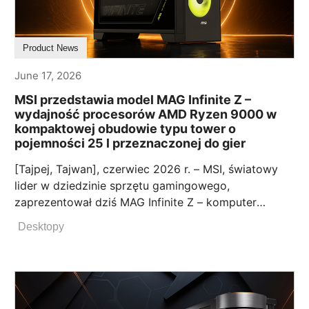
Product News
June 17, 2026
MSI przedstawia model MAG Infinite Z –
wydajność procesorów AMD Ryzen 9000 w
kompaktowej obudowie typu tower o
pojemności 25 l przeznaczonej do gier
[Tajpej, Tajwan], czerwiec 2026 r. – MSI, światowy
lider w dziedzinie sprzętu gamingowego,
zaprezentował dziś MAG Infinite Z – komputer
stacjonarny dla graczy oparty na platformie AMD,
Desktopy
który łączy wysoką wydajność, inteligentne
chłodzenie i łatwą rozbudowę z kompaktową
konstrukcją typu tower. Model może być
wyposażony w procesor do AMD Ryzen™ 7 9700X
oraz kartę graficzną do NVIDIA® GeForce RTX™ 5070