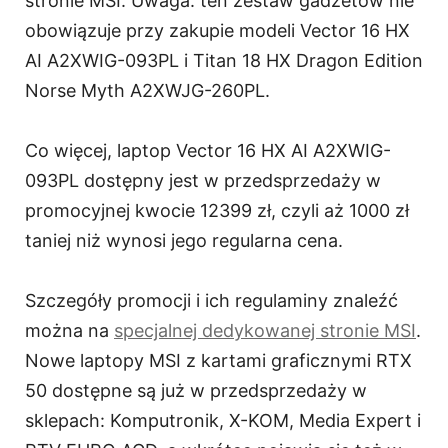
stronie MSI. Uwaga: ten zestaw gadżetów nie
obowiązuje przy zakupie modeli Vector 16 HX
AI A2XWIG-093PL i Titan 18 HX Dragon Edition
Norse Myth A2XWJG-260PL.
Co więcej, laptop Vector 16 HX AI A2XWIG-
093PL dostępny jest w przedsprzedaży w
promocyjnej kwocie 12399 zł, czyli aż 1000 zł
taniej niż wynosi jego regularna cena.
Szczegóły promocji i ich regulaminy znaleźć
można na
specjalnej dedykowanej stronie MSI
.
Nowe laptopy MSI z kartami graficznymi RTX
50 dostępne są już w przedsprzedaży w
sklepach: Komputronik, X-KOM, Media Expert i