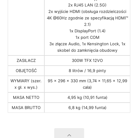
2x RJ45 LAN (2.5G)
2x wyjście HDMI (obsługa rozdzielczości
4K @60Hz zgodnie ze specyfikacją HDMI™
2.1)
1x DisplayPort (1.4)
1x port COM
3x złącze Audio, 1x Kensington Lock, 1x
skobel do zamknięcia obudowy
ZASILACZ
300W TFX 12VO
OBJĘTOŚĆ
8 litrów / 16,9 pinty
WYMIARY (szer.
95 x 296 x 330 mm (3,74 x 11,65 x 12,99
x gł. x wys.)
cala)
MASA NETTO
4,95 kg (10,91 funta)
MASA BRUTTO
6,8 kg (14,99 funta)