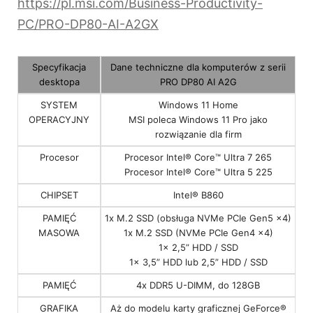
https://pl.msi.com/Business-Productivity-
PC/PRO-DP80-AI-A2GX
Specyfikacja
Dane techniczne dla komputerów z serii
desktopa
PRO DP80 AI A2G
SYSTEM
Windows 11 Home
OPERACYJNY
MSI poleca Windows 11 Pro jako
rozwiązanie dla firm
Procesor
Procesor Intel® Core™ Ultra 7 265
Procesor Intel® Core™ Ultra 5 225
CHIPSET
Intel® B860
PAMIĘĆ
1x M.2 SSD (obsługa NVMe PCIe Gen5 x4)
MASOWA
1x M.2 SSD (NVMe PCIe Gen4 x4)
1x 2,5” HDD / SSD
1x 3,5” HDD lub 2,5” HDD / SSD
PAMIĘĆ
4x DDR5 U-DIMM, do 128GB
GRAFIKA
Aż do modelu karty graficznej GeForce®