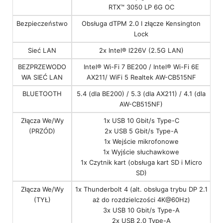
RTX™ 3050 LP 6G OC
Bezpieczeństwo
Obsługa dTPM 2.0 I złącze Kensington
Lock
Sieć LAN
2x Intel® I226V (2.5G LAN)
BEZPRZEWODO
Intel® Wi-Fi 7 BE200 / Intel® Wi-Fi 6E
WA SIEĆ LAN
AX211/ WiFi 5 Realtek AW-CB515NF
BLUETOOTH
5.4 (dla BE200) / 5.3 (dla AX211) / 4.1 (dla
AW-CB515NF)
Złącza We/Wy
1x USB 10 Gbit/s Type-C
(PRZÓD)
2x USB 5 Gbit/s Type-A
1x Wejście mikrofonowe
1x Wyjście słuchawkowe
1x Czytnik kart (obsługa kart SD i Micro
SD)
Złącza We/Wy
1x Thunderbolt 4 (alt. obsługa trybu DP 2.1
(TYŁ)
aż do rozdzielczości 4K@60Hz)
3x USB 10 Gbit/s Type-A
2x USB 2.0 Type-A