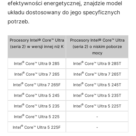
efektywności energetycznej, znajdzie model
układu dostosowany do jego specyficznych
potrzeb.
Procesory Intel® Core™ Ultra
Procesory Intel® Core™ Ultra
(seria 2) w wersji innej niż K
(seria 2) o niskim poborze
mocy
®
®
Intel
Core™ Ultra 9 285
Intel
Core™ Ultra 9 285T
®
®
Intel
Core™ Ultra 7 265
Intel
Core™ Ultra 7 265T
®
®
Intel
Core™ Ultra 7 265F
Intel
Core™ Ultra 5 245T
®
®
Intel
Core™ Ultra 5 245
Intel
Core™ Ultra 5 235T
®
®
Intel
Core™ Ultra 5 235
Intel
Core™ Ultra 5 225T
®
-
Intel
Core™ Ultra 5 225
®
-
Intel
Core™ Ultra 5 225F