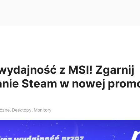
wydajność z MSI! Zgarnij
nie Steam w nowej promo
iczne
,
Desktopy
,
Monitory