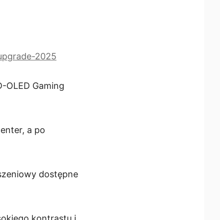
-upgrade-2025
 QD-OLED Gaming
nter, a po
oszeniowy dostępne
kiego kontrastu i