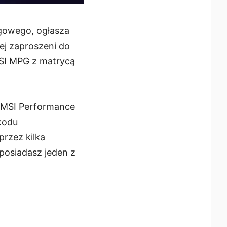
ngowego, ogłasza
iej zaproszeni do
MSI MPG z matrycą
ia MSI Performance
kodu
przez kilka
 posiadasz jeden z