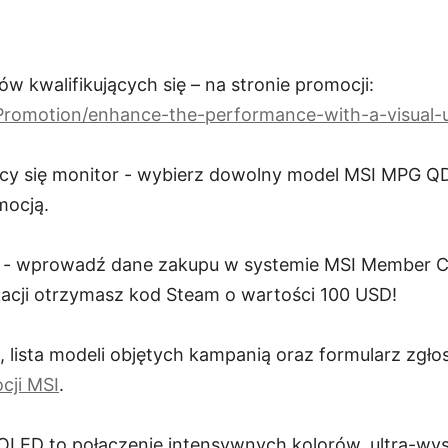
tów kwalifikujących się – na stronie promocji:
m/Promotion/enhance-the-performance-with-a-visual
jący się monitor - wybierz dowolny model MSI MPG
mocją.
ę - wprowadź dane zakupu w systemie MSI Member Ce
acji otrzymasz kod Steam o wartości 100 USD!
, lista modeli objętych kampanią oraz formularz zgł
cji MSI
.
ED to połączenie intensywnych kolorów, ultra-wyso