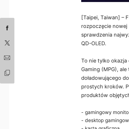
[Taipei, Taiwan] – 
rozpoczęcie nowej p
sprawdzenia najwyż
QD-OLED.
To nie tylko okazja
Gaming (MPG), ale 
doładowującego do 
prostych kroków. Pro
produktów objętych 
- gamingowy monito
- desktop gamingow
- karta graficzna,