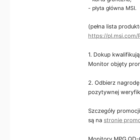
- płyta główna MSI.
(pełna lista produk
https://pl.msi.co
1. Dokup kwalifiku
Monitor objęty pro
2. Odbierz nagrod
pozytywnej weryfik
Szczegóły promocji
są na
stronie promo
Monitory MPG QD-OL