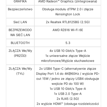
GRAFIKA
AMD Radeon™ Graphics (zintegrowana)
Bezpieczeństwo
Obsługa modułu dTPM 2.0 i złącze
Kensington Lock
Sieć LAN
2x Realtek RTL8125BG (2.5G)
BEZPRZEWODO
AMD RZ616 Wi-Fi 6E
WA SIEĆ LAN
BLUETOOTH
5.3
ZŁĄCZA We/Wy
4x USB 10 Gbit/s Type-A
(PRZÓD)
1x uniwersalne złącze Wejście
mikrofonowe/Wyjście słuchawkowe
ZŁĄCZA We/Wy
2x USB4 Type-C (alternatywnie złącze
(TYŁ)
Display Port 1.4 do 4K@60Hz / wyjście PD-
out 15W / jedno ze złączy USB4 obsługuje
wejście PD do 100 W)
1x USB 10 Gbit/s Type-A
1x USB 2.0 Type-A
2x RJ45 (2.5G)
2x wyjście HDMI™ (obsługa rozdzielczości