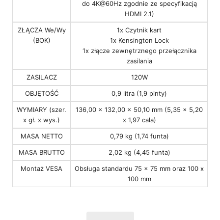
do 4K@60Hz zgodnie ze specyfikacją
HDMI 2.1)
ZŁĄCZA We/Wy
1x Czytnik kart
(BOK)
1x Kensington Lock
1x złącze zewnętrznego przełącznika
zasilania
ZASILACZ
120W
OBJĘTOŚĆ
0,9 litra (1,9 pinty)
WYMIARY (szer.
136,00 x 132,00 x 50,10 mm (5,35 x 5,20
x gł. x wys.)
x 1,97 cala)
MASA NETTO
0,79 kg (1,74 funta)
MASA BRUTTO
2,02 kg (4,45 funta)
Montaż VESA
Obsługa standardu 75 x 75 mm oraz 100 x
100 mm