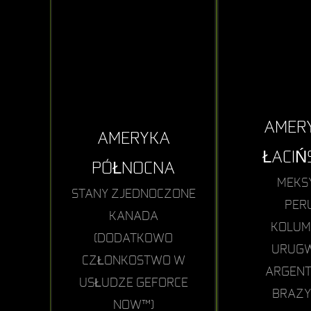
AMER
AMERYKA
ŁACIŃ
PÓŁNOCNA
MEKS
STANY ZJEDNOCZONE
PER
KANADA
KOLUM
(DODATKOWO
URUG
CZŁONKOSTWO W
ARGEN
USŁUDZE GEFORCE
BRAZY
NOW™)