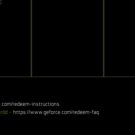
E
e.com/redeem-instructions
gród -
https://www.geforce.com/redeem-faq