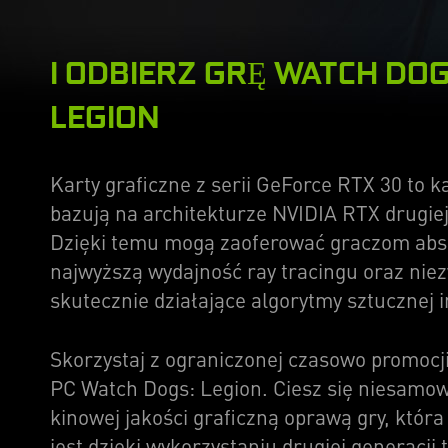
I ODBIERZ GRĘ WATCH DOG
LEGION
Karty graficzne z serii GeForce RTX 30 to ka
bazują na architekturze NVIDIA RTX drugiej
Dzięki temu mogą zaoferować graczom abs
najwyższą wydajność ray tracingu oraz nie
skutecznie działające algorytmy sztucznej in
Skorzystaj z ograniczonej czasowo promocji 
PC Watch Dogs: Legion. Ciesz się niesamow
kinowej jakości graficzną oprawą gry, któ
jest dzięki wykorzystaniu drugiej generacji 