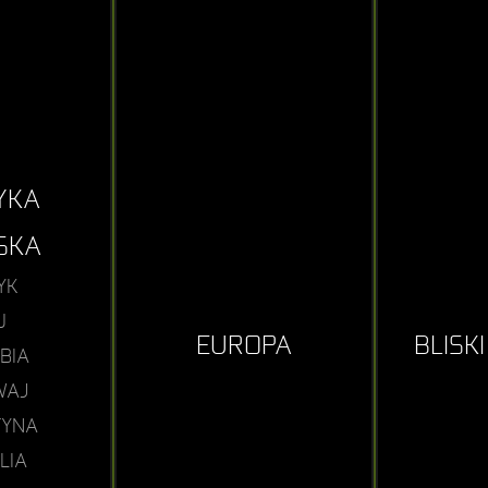
YKA
SKA
YK
U
EUROPA
BLISK
BIA
WAJ
TYNA
LIA