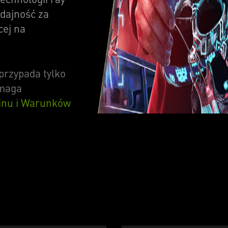
ydajność za
cej na
przypada tylko
ymaga
inu i Warunków