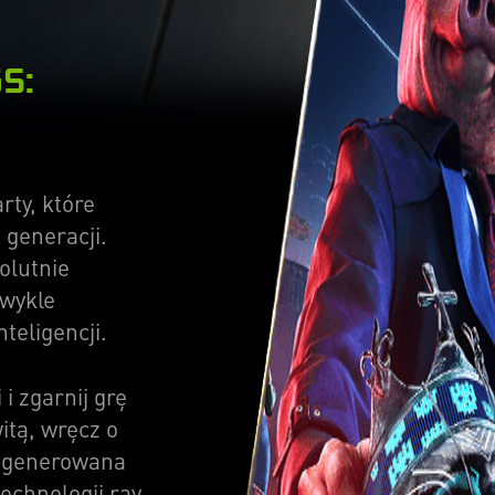
S:
rty, które
 generacji.
olutnie
zwykle
teligencji.
i zgarnij grę
itą, wręcz o
ra generowana
technologii ray