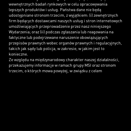
wewnętrznych badań rynkowych w celu opracowywania
lepszych produktów i usług. Państwa dane nie będą
udostępniane stronom trzecim, z wyjątkiem: (i) zewnętrznych
firm będących dostawcami naszych usług i stron internetowych
umożliwiających przeprowadzenie przez nasz niniejszego
Wydarzenia; oraz (ii) podczas zgłaszania lub reagowania na
faktyczne lub podejrzewane naruszenie obowiązujących
przepisów prawnych wobec organów prawnych i regulacyjnych,
takich jak sądy lub policja, w zakresie, w jakim jest to
konieczne.
Ze względu na międzynarodowy charakter naszej działalności,
przekazujemy informacje w ramach grupy MSI oraz stronom
trzecim, o których mowa powyżej, w związku z celem
określonym w niniejszym Regulaminie i Warunkach promocji.
W związku z tym możemy przekazywać informacje do krajów, w
których mogą obowiązywać inne przepisy prawa i wymogi w
zakresie ochrony danych, niż te obowiązujące w kraju, w
którym znajduje się Użytkownik.
Więcej informacji na temat sposobu wykorzystywania i
przetwarzania danych osobowych Użytkownika znaleźć można
w Polityce Prywatności MSI, dostępnej pod adresem
https://pl.msi.com/page/privacy-policy
. Polityka Prywatności
MSI stanowi część niniejszych Warunków i przez odniesienie