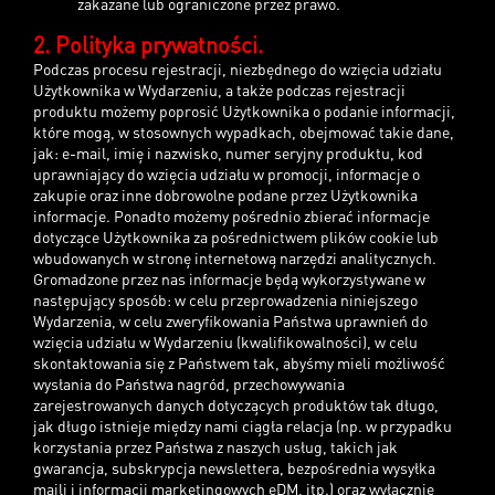
zakazane lub ograniczone przez prawo.
2. Polityka prywatności.
Podczas procesu rejestracji, niezbędnego do wzięcia udziału
Użytkownika w Wydarzeniu, a także podczas rejestracji
produktu możemy poprosić Użytkownika o podanie informacji,
które mogą, w stosownych wypadkach, obejmować takie dane,
jak: e-mail, imię i nazwisko, numer seryjny produktu, kod
uprawniający do wzięcia udziału w promocji, informacje o
zakupie oraz inne dobrowolne podane przez Użytkownika
informacje. Ponadto możemy pośrednio zbierać informacje
dotyczące Użytkownika za pośrednictwem plików cookie lub
wbudowanych w stronę internetową narzędzi analitycznych.
Gromadzone przez nas informacje będą wykorzystywane w
następujący sposób: w celu przeprowadzenia niniejszego
Wydarzenia, w celu zweryfikowania Państwa uprawnień do
wzięcia udziału w Wydarzeniu (kwalifikowalności), w celu
skontaktowania się z Państwem tak, abyśmy mieli możliwość
wysłania do Państwa nagród, przechowywania
zarejestrowanych danych dotyczących produktów tak długo,
jak długo istnieje między nami ciągła relacja (np. w przypadku
korzystania przez Państwa z naszych usług, takich jak
gwarancja, subskrypcja newslettera, bezpośrednia wysyłka
maili i informacji marketingowych eDM, itp.) oraz wyłącznie