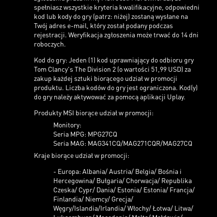
spełniasz wszystkie kryteria kwalifikacyjne, odpowiedni
kod lub kody do gry (patrz: niżej) zostaną wysłane na
Twój adres e-mail, który został podany podczas
rejestracji. Weryfikacja zgłoszenia może trwać do 14 dni
roboczych.
Kod do gry: Jeden (1) kod uprawniający do odbioru gry
Tom Clancy's The Division 2 (o wartości 51,99 USD) za
zakup każdej sztuki biorącego udział w promocji
produktu. Liczba kodów do gry jest ograniczona. Kod(y)
do gry należy aktywować za pomocą aplikacji Uplay.
Produkty MSI biorące udział w promocji:
Monitory:
Seria MPG: MPG27CQ
Seria MAG: MAG341CQ/MAG271CQR/MAG27CQ
Kraje biorące udział w promocji:
- Europa: Albania/ Austria/ Belgia/ Bośnia i
Hercegowina/ Bułgaria/ Chorwacja/ Republika
Czeska/ Cypr/ Dania/ Estonia/ Estonia/ Francja/
Finlandia/ Niemcy/ Grecja/
Węgry/Islandia/Irlandia/ Włochy/ Łotwa/ Litwa/
Luksemburg/ Macedonia/ Malta/ Mołdawia/