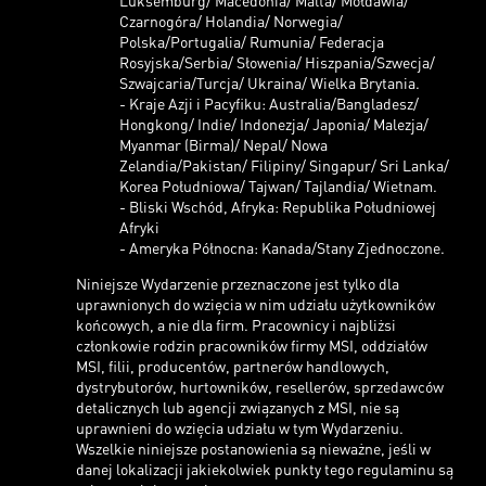
Czarnogóra/ Holandia/ Norwegia/
Polska/Portugalia/ Rumunia/ Federacja
Rosyjska/Serbia/ Słowenia/ Hiszpania/Szwecja/
Szwajcaria/Turcja/ Ukraina/ Wielka Brytania.
- Kraje Azji i Pacyfiku: Australia/Bangladesz/
Hongkong/ Indie/ Indonezja/ Japonia/ Malezja/
Myanmar (Birma)/ Nepal/ Nowa
Zelandia/Pakistan/ Filipiny/ Singapur/ Sri Lanka/
Korea Południowa/ Tajwan/ Tajlandia/ Wietnam.
- Bliski Wschód, Afryka: Republika Południowej
Afryki
- Ameryka Północna: Kanada/Stany Zjednoczone.
Niniejsze Wydarzenie przeznaczone jest tylko dla
uprawnionych do wzięcia w nim udziału użytkowników
końcowych, a nie dla firm. Pracownicy i najbliżsi
członkowie rodzin pracowników firmy MSI, oddziałów
MSI, filii, producentów, partnerów handlowych,
dystrybutorów, hurtowników, resellerów, sprzedawców
detalicznych lub agencji związanych z MSI, nie są
uprawnieni do wzięcia udziału w tym Wydarzeniu.
Wszelkie niniejsze postanowienia są nieważne, jeśli w
danej lokalizacji jakiekolwiek punkty tego regulaminu są