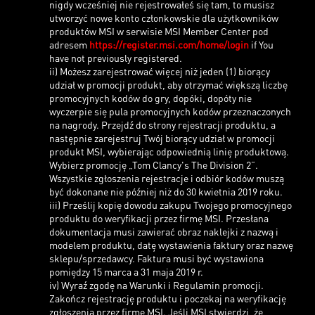
nigdy wcześniej nie rejestrowałeś się tam, to musisz
utworzyć nowe konto członkowskie dla użytkowników
produktów MSI w serwisie MSI Member Center pod
adresem
https://register.msi.com/home/login
if You
have not previously registered.
ii) Możesz zarejestrować więcej niż jeden (1) biorący
udział w promocji produkt, aby otrzymać większą liczbę
promocyjnych kodów do gry, dopóki, dopóty nie
wyczerpie się pula promocyjnych kodów przeznaczonych
na nagrody. Przejdź do strony rejestracji produktu, a
następnie zarejestruj Twój biorący udział w promocji
produkt MSI, wybierając odpowiednią linię produktową.
Wybierz promocję „Tom Clancy's The Division 2”.
Wszystkie zgłoszenia rejestracje i odbiór kodów muszą
być dokonane nie później niż do 30 kwietnia 2019 roku.
iii) Prześlij kopię dowodu zakupu Twojego promocyjnego
produktu do weryfikacji przez firmę MSI. Przesłana
dokumentacja musi zawierać obraz naklejki z nazwą i
modelem produktu, datę wystawienia faktury oraz nazwę
sklepu/sprzedawcy. Faktura musi być wystawiona
pomiędzy 15 marca a 31 maja 2019 r.
iv) Wyraź zgodę na Warunki i Regulamin promocji.
Zakończ rejestrację produktu i poczekaj na weryfikację
zgłoszenia przez firmę MSI. Jeśli MSI stwierdzi, że