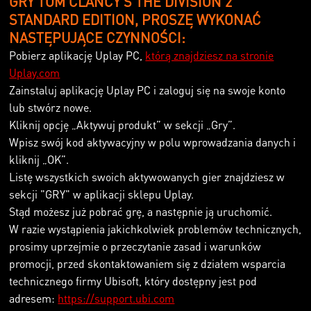
GRY TOM CLANCY'S THE DIVISION 2
STANDARD EDITION, PROSZĘ WYKONAĆ
NASTĘPUJĄCE CZYNNOŚCI:
Pobierz aplikację Uplay PC,
którą znajdziesz na stronie
Uplay.com
Zainstaluj aplikację Uplay PC i zaloguj się na swoje konto
lub stwórz nowe.
Kliknij opcję „Aktywuj produkt” w sekcji „Gry”.
Wpisz swój kod aktywacyjny w polu wprowadzania danych i
kliknij „OK”.
Listę wszystkich swoich aktywowanych gier znajdziesz w
sekcji "GRY" w aplikacji sklepu Uplay.
Stąd możesz już pobrać grę, a następnie ją uruchomić.
W razie wystąpienia jakichkolwiek problemów technicznych,
prosimy uprzejmie o przeczytanie zasad i warunków
promocji, przed skontaktowaniem się z działem wsparcia
technicznego firmy Ubisoft, który dostępny jest pod
adresem:
https://support.ubi.com