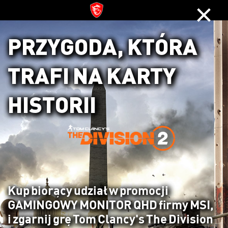
×
PRZYGODA, KTÓRA
TRAFI NA KARTY
HISTORII
Kup biorący udział w promocji
GAMINGOWY MONITOR QHD firmy MSI,
i zgarnij grę Tom Clancy's The Division