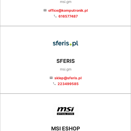
msi.gm
office@komputronik.pl
email
616577487
phone
SFERIS
msi.gm
sklep@sferis.pl
email
223499585
phone
MSI ESHOP