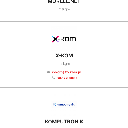
MORELE.NET
msi.gm
X-KOM
msi.gm
x-kom@x-kom.pl
email
343770000
phone
KOMPUTRONIK