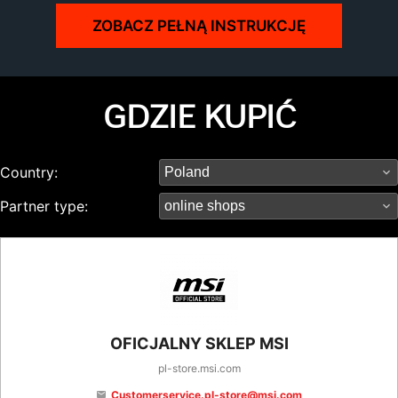
ZOBACZ PEŁNĄ INSTRUKCJĘ
GDZIE KUPIĆ
Country:
Partner type:
OFICJALNY SKLEP MSI
pl-store.msi.com
Customerservice.pl-store@msi.com
email