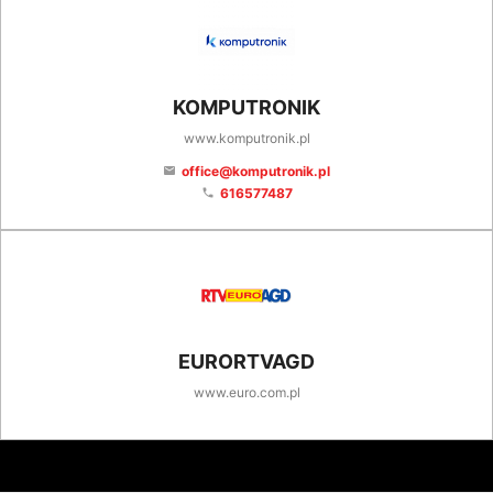
KOMPUTRONIK
www.komputronik.pl
office@komputronik.pl
email
616577487
phone
EURORTVAGD
www.euro.com.pl