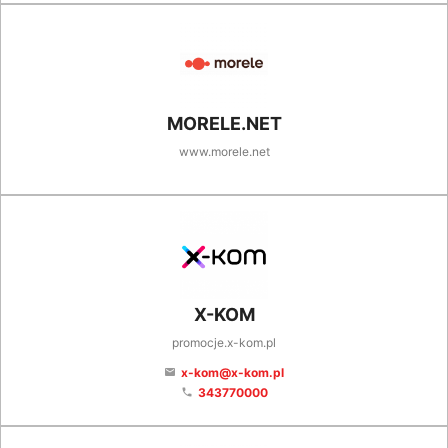
MORELE.NET
www.morele.net
X-KOM
promocje.x-kom.pl
x-kom@x-kom.pl
email
343770000
phone