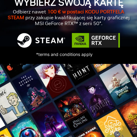
WYBIERZ SWOJĄ KARTĘ
Odbierz nawet
100 € w postaci KODU PORTFELA
STEAM
przy zakupie kwalifikującej się karty graficznej
MSI GeForce RTX™ z serii 50*.
*terms and conditions apply