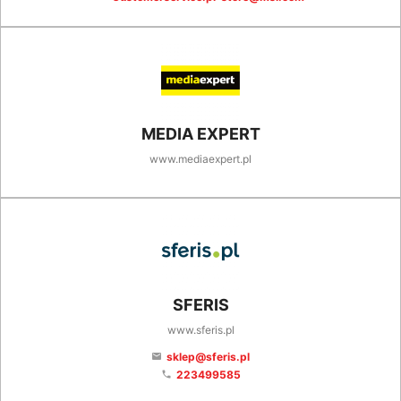
MEDIA EXPERT
www.mediaexpert.pl
SFERIS
www.sferis.pl
sklep@sferis.pl
email
223499585
phone