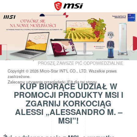
<
Kontakt
Polityka Cookie
Polityka prywatności
Warunki korzystania z serwisu
PROSZĘ ZAWSZE PIĆ ODPOWIEDZIALNIE
Copyright © 2026 Micro-Star INT'L CO., LTD. Wszelkie prawa
zastrzeżone.
Zalecamy używanie przeglądarki IE8 dla tej strony.
KUP BIORĄCE UDZIAŁ W
PROMOCJI PRODUKTY MSI I
ZGARNIJ KORKOCIĄG
ALESSI „ALESSANDRO M. –
MSI”!