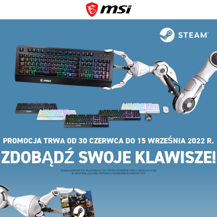
PROMOCJA TRWA OD 30 CZERWCA DO 15 WRZEŚNIA 2022 R.
ZDOBĄDŹ SWOJE KLAWISZE!
ZGARNIJ DARMOWY KOD DOŁADOWUJĄCY DO PORTFELA W SERWISIE STEAM O WARTOŚCI 15 EUR
ZA ZAKUP BIORĄCEJ UDZIAŁ W PROMOCJI GAMINGOWEJ KLAWIATURY MSI*