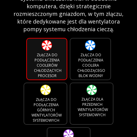
komputera, dzięki strategicznie
rozmieszczonym gniazdom, w tym złączu,
które dedykowane jest dla wentylatora
pompy systemu chłodzenia cieczą.
ZŁĄCZA DO
ZŁĄCZA DO
PODŁĄCZENIA
PODŁĄCZENIA
COOLERÓW
COOLERA
CHŁODZĄCYCH
CHŁODZĄCEGO
PROCESOR
BLOK WODNY
ZŁĄCZA DLA
ZŁĄCZA DO
PRZEDNICH
PODŁĄCZENIA
WENTYLATORÓW
GÓRNYCH
SYSTEMOWYCH
WENTYLATORÓW
SYSTEMOWYCH