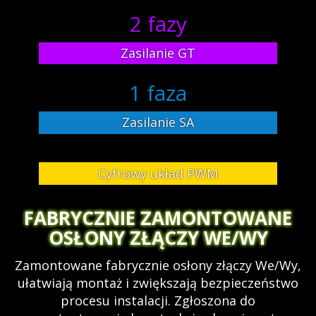
2 fazy
Zasilanie GT
1 faza
Zasilanie SA
Cyfrowy układ PWM
FABRYCZNIE ZAMONTOWANE
OSŁONY ZŁĄCZY WE/WY
Zamontowane fabrycznie osłony złączy We/Wy,
ułatwiają montaż i zwiększają bezpieczeństwo
procesu instalacji. Zgłoszona do