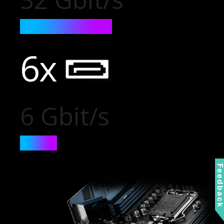
6x
6 Gbit/s
Feedbac