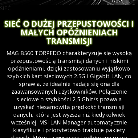
SIEĆ
SIEĆ O DUŻEJ PRZEPUSTOWOŚCI I
MAŁYCH OPÓŹNIENIACH
TRANSMISJI
MAG B560 TORPEDO charakteryzuje się wysoką
przepustowością transmisji danych i niskimi
opóźnieniami, dzięki zastosowaniu wyjątkowo
szybkich kart sieciowych 2.5G i Gigabit LAN, co
sprawia, że idealnie nadaje się ona dla
zaawansowanych użytkowników. Połączenie
sieciowe o szybkości 2,5 Gbit/s pozwala
uzyskać niesamowitą prędkość transmisji
danych, która jest wyższa niż kiedykolwiek
wcześniej. MSI LAN Manager automatycznie
klasyfikuje i priorytetowo traktuje pakiety
danych, które są wysyłane i odbierane przez