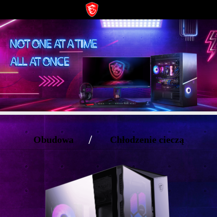
/
Obudowa
Chłodzenie cieczą