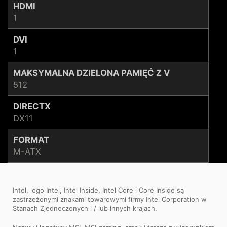
HDMI
1
DVI
1
MAKSYMALNA DZIELONA PAMIĘĆ Z V
512
DIRECTX
DX11
FORMAT
M-ATX
Intel, logo Intel, Intel Inside, Intel Core i Core Inside są
zastrzeżonymi znakami towarowymi firmy Intel Corporation w
Stanach Zjednoczonych i / lub innych krajach.