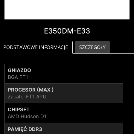
E350DM-E33
PODSTAWOWE INFORMACJE
SZCZEGÓŁY
GNIAZDO
BGA FT1
PROCESOR (MAX )
Zacate-FT1 APU
CHIPSET
AMD Hudson D1
PAMIĘĆ DDR3