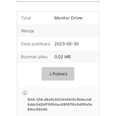
Tytuł
Monitor Driver
Wersja
Data publikacji
2023-05-30
Rozmiar pliku
0.02 MB
Pobierz
SHA-256:d8a9c603444b15c5b9ecb8
6ddc0d2bff10f94ac88f6f18c9df8fa5e
89ec88e0b