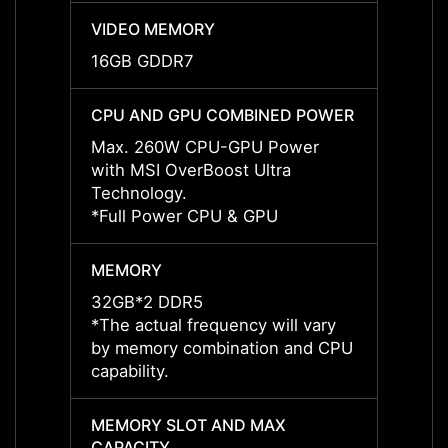
VIDEO MEMORY
VIDE
16GB GDDR7
16GB
CPU AND GPU COMBINED POWER
CPU 
Max. 260W CPU-GPU Power
Max. 
with MSI OverBoost Ultra
with M
Technology.
Techn
*Full Power CPU & GPU
*Full
MEMORY
MEMO
32GB*2 DDR5
32GB
*The actual frequency will vary
*The a
by memory combination and CPU
by me
capability.
capabil
MEMORY SLOT AND MAX
MEMO
CAPACITY
CAPAC