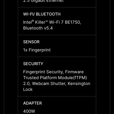
2.5 Gigabit Ethernet
2.5 Gi
WI-FI/ BLUETOOTH
WI-FI
®
®
Intel
Killer™ Wi-Fi 7 BE1750,
Intel
Bluetooth v5.4
Bluet
SENSOR
SENS
1x Fingerprint
1x Fin
SECURITY
SECUR
Fingerprint Security, Firmware
Finger
Trusted Platform Module(fTPM)
Trust
2.0, Webcam Shutter, Kensington
2.0, 
Lock
Lock
ADAPTER
ADAP
400W
400W