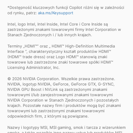
*Dostępność kluczowych funkcji Copilot różni się w zależności
od rynku, patrz:
aka.ms/Keysupport
Intel, logo Intel, Intel Inside, Intel Core i Core Inside są
zastrzeżonymi znakami towarowymi firmy Intel Corporation w
Stanach Zjednoczonych i / lub innych krajach.
Terminy „HDMI™” oraz „ HDMI™ High-Definition Multimedia
Interface ”, charakterystyczny kształt produktów HDMI™
(HDMI™ trade dress) oraz Logo HDMI™ stanowią znaki
towarowe lub zastrzeżone znaki towarowe spółki HDMI™
Licensing Administrator, Inc.
© 2026 NVIDIA Corporation. Wszelkie prawa zastrzeżone.
NVIDIA, logotyp NVIDIA, GeForce, GeForce GTX, G-SYNC,
NVIDIA GPU Boost i NVLink są zastrzeżonymi znakami
towarowymi i/lub zarejestrowanymi znakami towarowymi
NVIDIA Corporation w Stanach Zjednoczonych i pozostałych
krajach. Pozostałe nazwy firm i produktów mogą być znakami
towarowymi lub zastrzeżonymi znakami towarowymi
odpowiednich firm, z którymi są powiązane.
Nazwy i logotypy MSI, MSI gaming, smok i tarcza z wizerunkiem
smoka, a także wszelkie inne nazwy usług lub produktów MSI