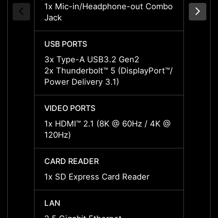
1x Mic-in/Headphone-out Combo
1x Mi
Jack
Jack
USB PORTS
USB P
3x Type-A USB3.2 Gen2
3x Ty
2x Thunderbolt™ 5 (DisplayPort™/
2x Thu
Power Delivery 3.1)
Power 
VIDEO PORTS
VIDEO
1x HDMI™ 2.1 (8K @ 60Hz / 4K @
1x HD
120Hz)
120Hz
CARD READER
CARD
1x SD Express Card Reader
1x SD
LAN
LAN