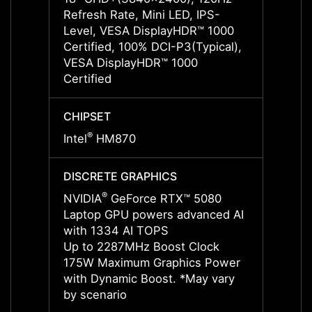
Refresh Rate, Mini LED, IPS-
Refres
Level, VESA DisplayHDR™ 1000
Level,
Certified, 100% DCI-P3(Typical),
VESA 
VESA DisplayHDR™ 1000
Certif
Certified
CHIPSET
CHIPS
®
®
Intel
HM870
Intel
DISCRETE GRAPHICS
DISCR
®
NVIDIA
GeForce RTX™ 5080
NVIDI
Laptop GPU powers advanced AI
Lapto
with 1334 AI TOPS
with 
Up to 2287MHz Boost Clock
Up to
175W Maximum Graphics Power
175W 
with Dynamic Boost. *May vary
with 
by scenario
by sce