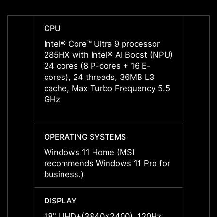
CPU
CPU
Intel® Core™ Ultra 9 processor
Intel®
285HX with Intel® AI Boost (NPU)
285HX 
24 cores (8 P-cores + 16 E-
(NPU)
cores), 24 threads, 36MB L3
24 cor
cache, Max Turbo Frequency 5.5
cores
GHz
cache
GHz
OPERATING SYSTEMS
OPERA
Windows 11 Home (MSI
Windo
recommends Windows 11 Pro for
recom
business.)
busine
DISPLAY
DISPL
18" UHD+(3840x2400), 120Hz
18" U