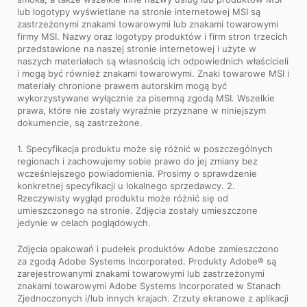
lub logotypy wyświetlane na stronie internetowej MSI są
zastrzeżonymi znakami towarowymi lub znakami towarowymi
firmy MSI. Nazwy oraz logotypy produktów i firm stron trzecich
przedstawione na naszej stronie internetowej i użyte w
naszych materiałach są własnością ich odpowiednich właścicieli
i mogą być również znakami towarowymi. Znaki towarowe MSI i
materiały chronione prawem autorskim mogą być
wykorzystywane wyłącznie za pisemną zgodą MSI. Wszelkie
prawa, które nie zostały wyraźnie przyznane w niniejszym
dokumencie, są zastrzeżone.
1. Specyfikacja produktu może się różnić w poszczególnych
regionach i zachowujemy sobie prawo do jej zmiany bez
wcześniejszego powiadomienia. Prosimy o sprawdzenie
konkretnej specyfikacji u lokalnego sprzedawcy. 2.
Rzeczywisty wygląd produktu może różnić się od
umieszczonego na stronie. Zdjęcia zostały umieszczone
jedynie w celach poglądowych.
Zdjęcia opakowań i pudełek produktów Adobe zamieszczono
za zgodą Adobe Systems Incorporated. Produkty Adobe® są
zarejestrowanymi znakami towarowymi lub zastrzeżonymi
znakami towarowymi Adobe Systems Incorporated w Stanach
Zjednoczonych i/lub innych krajach. Zrzuty ekranowe z aplikacji