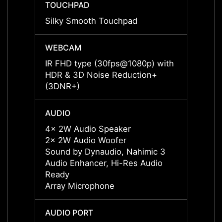
TOUCHPAD
TOUC
Silky Smooth Touchpad
Silky
WEBCAM
WEBC
IR FHD type (30fps@1080p) with
IR FH
HDR & 3D Noise Reduction+
HDR &
(3DNR+)
(3DNR
AUDIO
AUDI
4x 2W Audio Speaker
4x 2W
2x 2W Audio Woofer
2x 2W
Sound by Dynaudio, Nahimic 3
Sound
Audio Enhancer, Hi-Res Audio
Audio
Ready
Ready
Array Microphone
Array
AUDIO PORT
AUDIO