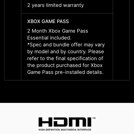
2 years limited warranty
2 year
XBOX GAME PASS
XBOX 
2 Month Xbox Game Pass
2 Mon
Essential included.
Essent
*Spec and bundle offer may vary
*Spec
by model and by country. Please
by mod
refer to the final specification of
refer 
the product purchased for Xbox
the p
Game Pass pre-installed details.
Game P