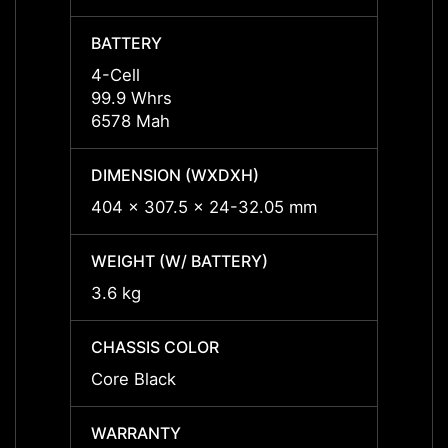
BATTERY
BATT
4-Cell
4-Cell
99.9 Whrs
99.9 
6578 Mah
6578 
DIMENSION (WXDXH)
DIMEN
404 x 307.5 x 24-32.05 mm
404 x
WEIGHT (W/ BATTERY)
WEIGH
3.6 kg
3.6 kg
CHASSIS COLOR
CHASS
Core Black
Core 
WARRANTY
WARR