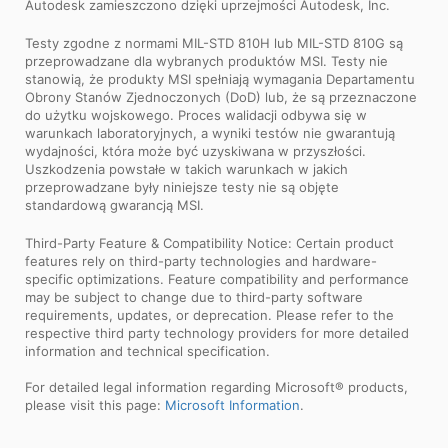
Autodesk zamieszczono dzięki uprzejmości Autodesk, Inc.
Testy zgodne z normami MIL-STD 810H lub MIL-STD 810G są
przeprowadzane dla wybranych produktów MSI. Testy nie
stanowią, że produkty MSI spełniają wymagania Departamentu
Obrony Stanów Zjednoczonych (DoD) lub, że są przeznaczone
do użytku wojskowego. Proces walidacji odbywa się w
warunkach laboratoryjnych, a wyniki testów nie gwarantują
wydajności, która może być uzyskiwana w przyszłości.
Uszkodzenia powstałe w takich warunkach w jakich
przeprowadzane były niniejsze testy nie są objęte
standardową gwarancją MSI.
Third-Party Feature & Compatibility Notice: Certain product
features rely on third-party technologies and hardware-
specific optimizations. Feature compatibility and performance
may be subject to change due to third-party software
requirements, updates, or deprecation. Please refer to the
respective third party technology providers for more detailed
information and technical specification.
For detailed legal information regarding Microsoft® products,
please visit this page:
Microsoft Information
.