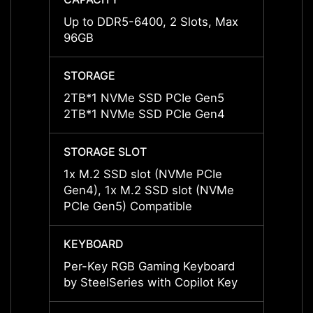
Up to DDR5-6400, 2 Slots, Max
Up to
96GB
96GB
STORAGE
STOR
2TB*1 NVMe SSD PCIe Gen5
2TB*1
2TB*1 NVMe SSD PCIe Gen4
STORAGE SLOT
STORA
1x M.2 SSD slot (NVMe PCIe
1x M.
Gen4), 1x M.2 SSD slot (NVMe
Gen4)
PCIe Gen5) Compatible
PCIe 
KEYBOARD
KEYB
Per-Key RGB Gaming Keyboard
Per-K
by SteelSeries with Copilot Key
by Ste