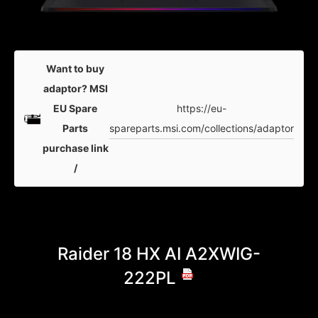
Want to buy
adaptor? MSI
https://eu-
EU Spare
spareparts.msi.com/collections/adaptor
Parts
purchase link
/
Raider 18 HX AI A2XWIG-
Raid
222PL