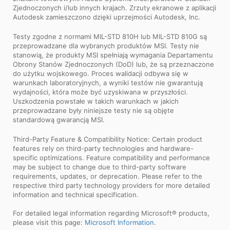
Zjednoczonych i/lub innych krajach. Zrzuty ekranowe z aplikacji
Autodesk zamieszczono dzięki uprzejmości Autodesk, Inc.
Testy zgodne z normami MIL-STD 810H lub MIL-STD 810G są
przeprowadzane dla wybranych produktów MSI. Testy nie
stanowią, że produkty MSI spełniają wymagania Departamentu
Obrony Stanów Zjednoczonych (DoD) lub, że są przeznaczone
do użytku wojskowego. Proces walidacji odbywa się w
warunkach laboratoryjnych, a wyniki testów nie gwarantują
wydajności, która może być uzyskiwana w przyszłości.
Uszkodzenia powstałe w takich warunkach w jakich
przeprowadzane były niniejsze testy nie są objęte
standardową gwarancją MSI.
Third-Party Feature & Compatibility Notice: Certain product
features rely on third-party technologies and hardware-
specific optimizations. Feature compatibility and performance
may be subject to change due to third-party software
requirements, updates, or deprecation. Please refer to the
respective third party technology providers for more detailed
information and technical specification.
For detailed legal information regarding Microsoft® products,
please visit this page:
Microsoft Information
.