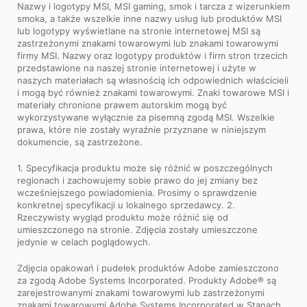
Nazwy i logotypy MSI, MSI gaming, smok i tarcza z wizerunkiem
smoka, a także wszelkie inne nazwy usług lub produktów MSI
lub logotypy wyświetlane na stronie internetowej MSI są
zastrzeżonymi znakami towarowymi lub znakami towarowymi
firmy MSI. Nazwy oraz logotypy produktów i firm stron trzecich
przedstawione na naszej stronie internetowej i użyte w
naszych materiałach są własnością ich odpowiednich właścicieli
i mogą być również znakami towarowymi. Znaki towarowe MSI i
materiały chronione prawem autorskim mogą być
wykorzystywane wyłącznie za pisemną zgodą MSI. Wszelkie
prawa, które nie zostały wyraźnie przyznane w niniejszym
dokumencie, są zastrzeżone.
1. Specyfikacja produktu może się różnić w poszczególnych
regionach i zachowujemy sobie prawo do jej zmiany bez
wcześniejszego powiadomienia. Prosimy o sprawdzenie
konkretnej specyfikacji u lokalnego sprzedawcy. 2.
Rzeczywisty wygląd produktu może różnić się od
umieszczonego na stronie. Zdjęcia zostały umieszczone
jedynie w celach poglądowych.
Zdjęcia opakowań i pudełek produktów Adobe zamieszczono
za zgodą Adobe Systems Incorporated. Produkty Adobe® są
zarejestrowanymi znakami towarowymi lub zastrzeżonymi
znakami towarowymi Adobe Systems Incorporated w Stanach