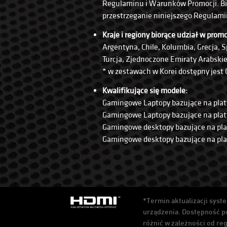
Regulaminu i Warunków Promocji. Bio
przestrzeganie niniejszego Regulam
Kraje i regiony biorące udział w promo
Argentyna, Chile, Kolumbia, Grecja, 
Turcja, Zjednoczone Emiraty Arabski
* w zestawach w Korei dostępny jest
Kwalifikujące się modele:
Gamingowe Laptopy bazujące na platfor
Gamingowe Laptopy bazujące na pla
Gamingowe desktopy bazujące na platfo
Gamingowe desktopy bazujące na pl
*Termin aktualizacji syst
urządzenia. Dostępność po
różnić w zależności od re