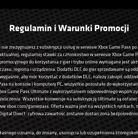
Regulamin i Warunki Promocji
i nie zrezygnujesz z subskrypcji usług w serwisie Xbox Game Pass p
aktualnej, regularnej stawki za członkostwo w serwisie Xbox Game 
promocyjnego do korzystania z gier i trybu online wymagane jest ak
 czasu, regionu i urządzenia. Dodatki DLC do gier sprzedawane są oddz
wygaśnie, aby móc korzystać z dodatków DLC, należy zakupić oddzielni
Pass na konsole i komputery PC, wszystkie pozostałe do wykorzysta
 Xbox Game Pass Ultimate z wykorzystaniem odpowiedniego współcz
rzeliczeniu. Wszystkie konwersje na subskrypcję Ultimate są ostate
w.xbox.com/gamepass. Oferta ważna jest na wszystkich rynkach, n
Digital Direct: cyfrowa zawartość zostanie dostarczona bezpośrednio
łasnego uznania, do zmiany, usunięcia lub uzupełnienia któregokol