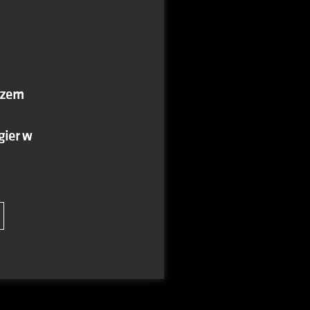
czem
gier w