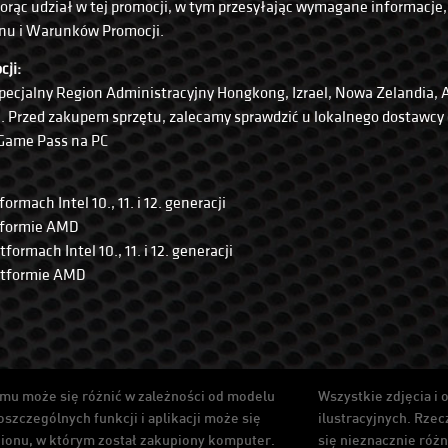
rąc udział w tej promocji, w tym przesyłając wymagane informacje, 
inu i Warunków Promocji.
cji:
Specjalny Region Administracyjny Hongkong, Izrael, Nowa Zelandia, 
e. Przed zakupem sprzętu, zalecamy sprawdzić u lokalnego dostawcy
 Game Pass na PC
mach Intel 10., 11. i 12. generacji
tformie AMD
rmach Intel 10., 11. i 12. generacji
atformie AMD
emu może się różnić w zależności od modelu
Wszystkie zdjęcia i 
szczególnych funkcji i aplikacji może się
ilustracyjnych. Rze
gionu, w którym został zakupiony komputer.
się nieznacznie różn