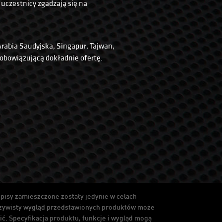
uczestnicy zgadzają się na
Arabia Saudyjska, Singapur, Tajwan,
 obowiązującą dokładnie ofertę.
opisy zamieszczone zostały jedynie w celach
czywisty wygląd przedstawionych produktów może
ić. Specyfikacja produktu, funkcje i wygląd mogą