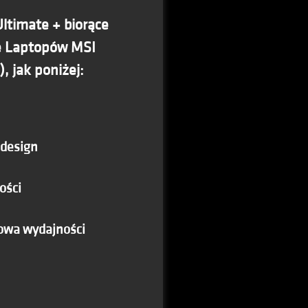
ltimate + biorące
e Laptopów MSI
, jak poniżej:
design
ości
owa wydajności