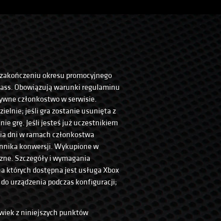
o zakończeniu okresu promocyjnego
Pass. Obowiązują warunki regulaminu
tywne członkostwo w serwisie.
ielnie; jeśli gra zostanie usunięta z
e grę. Jeśli jesteś już uczestnikiem
nia dni w ramach członkostwa
ynnika konwersji. Wykupione w
czne. Szczegóły i wymagania
a których dostępna jest usługa Xbox
 do urządzenia podczas konfiguracji;
wiek z niniejszych punktów