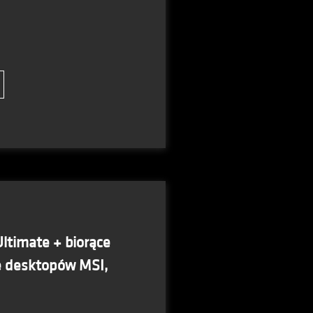
ltimate + biorące
e desktopów MSI,