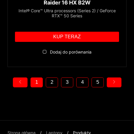
Raider 16 HX B2W
Intel® Core™ Ultra processors (Series 2) / GeForce
RTX™ 50 Series
KUP TERAZ
Dodaj do porównania
1
2
3
4
5
Strona główna
Laptopy
Produkty