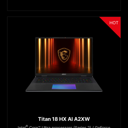
Red Dot Design Award
Reset
HOT
Kategoria
Seria Gaming
Seria Business & Productivity
Titan 18 HX AI A2XW
®
Intel
Core™ Ultra processors (Series 2) / GeForce