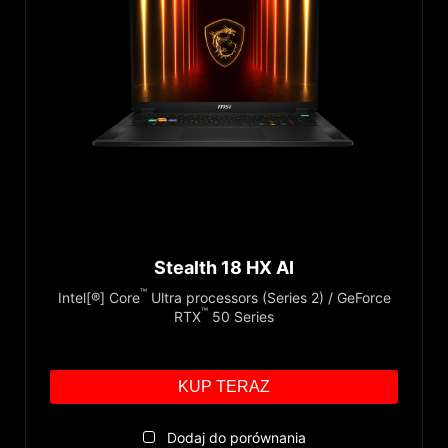
Stealth 18 HX AI
™
Intel[®] Core
Ultra processors (Series 2) / GeForce
™
RTX
50 Series
KUP TERAZ
Dodaj do porównania