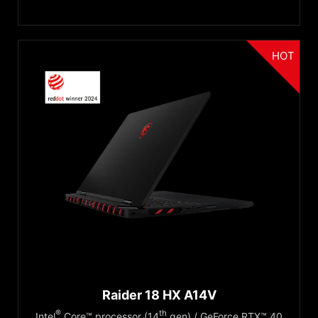
HOT
Raider 18 HX A14V
®
th
Intel
Core™ processor (14
gen) / GeForce RTX™ 40