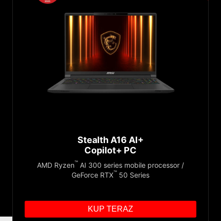
Stealth A16 AI+
Copilot+ PC
™
AMD Ryzen
AI 300 series mobile processor /
™
GeForce RTX
50 Series
KUP TERAZ