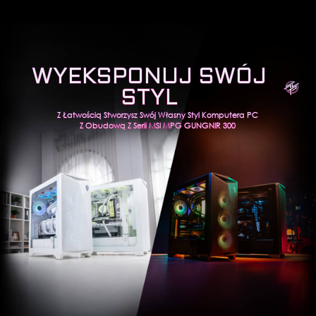
WYEKSPONUJ SWÓJ
STYL
Z Łatwością Stworzysz Swój Własny Styl Komputera PC
Z Obudową Z Serii MSI MPG GUNGNIR 300