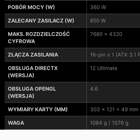
POBÓR MOCY (W)
360 W
ZALECANY ZASILACZ (W)
850 W
MAKS. ROZDZIELCZOŚĆ
7680 x 4320
CYFROWA
ZŁĄCZA ZASILANIA
16-pin x 1 (ATX 3.
OBSŁUGA DIRECTX
12 Ultimate
(WERSJA)
OBSŁUGA OPENGL
4.6
(WERSJA)
WYMIARY KARTY (MM)
303 x 121 x 49 mm
WAGA
1084 g / 1576 g