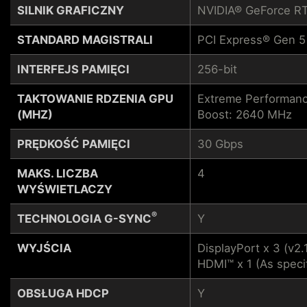
SILNIK GRAFICZNY
NVIDIA® GeForce R
STANDARD MAGISTRALI
PCI Express® Gen 5
INTERFEJS PAMIĘCI
256-bit
TAKTOWANIE RDZENIA GPU
Extreme Performanc
(MHZ)
Boost: 2640 MHz
PRĘDKOŚĆ PAMIĘCI
30 Gbps
MAKS. LICZBA
4
WYŚWIETLACZY
®
TECHNOLOGIA G-SYNC
Y
WYJŚCIA
DisplayPort x 3 (v2.
HDMI™ x 1 (As speci
OBSŁUGA HDCP
Y