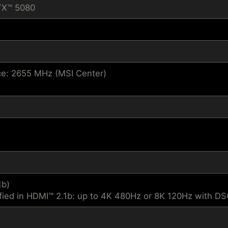
TX™ 5080
e: 2655 MHz (MSI Center)
1b)
fied in HDMI™ 2.1b: up to 4K 480Hz or 8K 120Hz with D