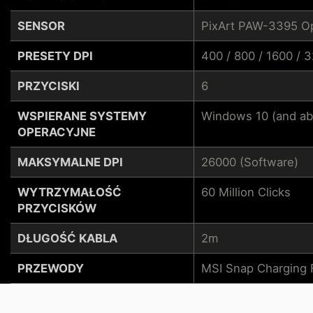
SENSOR
PixArt PAW-3395 Op
PRESETY DPI
400 / 800 / 1600 / 
PRZYCISKI
6
WSPIERANE SYSTEMY
Windows 10 (and ab
OPERACYJNE
MAKSYMALNE DPI
26000 (Software)
WYTRZYMAŁOŚĆ
60 Million Clicks
PRZYCISKÓW
DŁUGOŚĆ KABLA
2m
PRZEWODY
MSI Snap Charging 