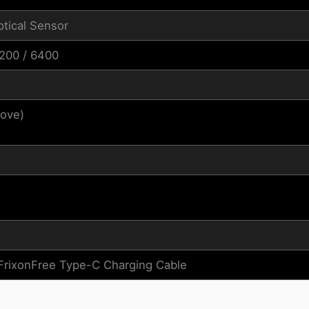
tical Sensor
3200 / 6400
ove)
FrixonFree Type-C Charging Cable