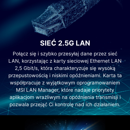
SIEĆ 2.5G LAN
Połącz się i szybko przesyłaj dane przez sieć
LAN, korzystając z karty sieciowej Ethernet LAN
2,5 Gbit/s, która charakteryzuje się wysoką
przepustowością i niskimi opóźnieniami. Karta ta
współpracuje z wyjątkowym oprogramowaniem
MSI LAN Manager, które nadaje priorytety
aplikacjom wrażliwym na opóźnienia transmisji i
pozwala przejąć Ci kontrolę nad ich działaniem.