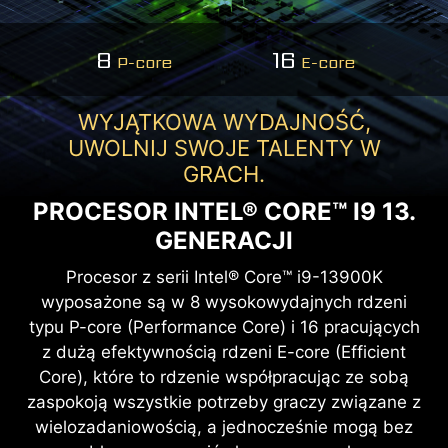
8
16
P-core
E-core
WYJĄTKOWA WYDAJNOŚĆ,
UWOLNIJ SWOJE TALENTY W
GRACH.
PROCESOR INTEL® CORE™ I9 13.
GENERACJI
Procesor z serii Intel® Core™ i9-13900K
wyposażone są w 8 wysokowydajnych rdzeni
typu P-core (Performance Core) i 16 pracujących
z dużą efektywnością rdzeni E-core (Efficient
Core), które to rdzenie współpracując ze sobą
zaspokoją wszystkie potrzeby graczy związane z
wielozadaniowością, a jednocześnie mogą bez