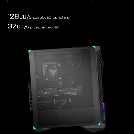
128
GB/s
szybkość transferu
32
GT/s
przepustowość