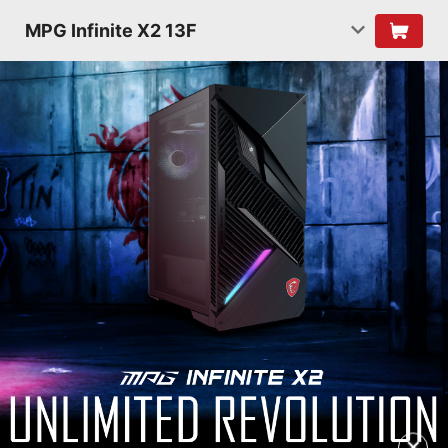
MPG Infinite X2 13F
✕