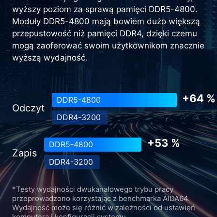
wyższy poziom za sprawą pamięci DDR5-4800.
Moduły DDR5-4800 mają bowiem dużo większą
przepustowość niż pamięci DDR4, dzięki czemu
mogą zaoferować swoim użytkownikom znacznie
wyższą wydajność.
+64 %
DDR5-4800
Odczyt
DDR4-3200
+53 %
DDR5-4800
Zapis
DDR4-3200
*Testy wydajności dwukanałowego trybu pracy
przeprowadzono korzystając z benchmarka AIDA64.
Wydajność może się różnić w zależności od ustawień
komputera i konfiguracji systemu.