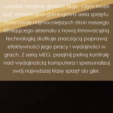
wszelkie możliwe granice tego, czym może
być ekstremalna gamingowa seria sprzętu.
Połączenie najmocniejszych stron naszego
istniejącego arsenału z nową innowacyjną
technologią skutkuje znaczącą poprawą
efektywności jego pracy i wydajności w
grach. Z serią MEG, przejmij pełną kontrolę
nad wydajnością komputera i spersonalizuj
swój najwyższej klasy sprzęt do gier.