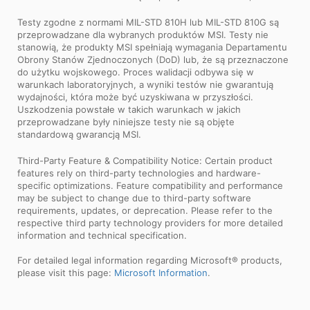
Testy zgodne z normami MIL-STD 810H lub MIL-STD 810G są
przeprowadzane dla wybranych produktów MSI. Testy nie
stanowią, że produkty MSI spełniają wymagania Departamentu
Obrony Stanów Zjednoczonych (DoD) lub, że są przeznaczone
do użytku wojskowego. Proces walidacji odbywa się w
warunkach laboratoryjnych, a wyniki testów nie gwarantują
wydajności, która może być uzyskiwana w przyszłości.
Uszkodzenia powstałe w takich warunkach w jakich
przeprowadzane były niniejsze testy nie są objęte
standardową gwarancją MSI.
Third-Party Feature & Compatibility Notice: Certain product
features rely on third-party technologies and hardware-
specific optimizations. Feature compatibility and performance
may be subject to change due to third-party software
requirements, updates, or deprecation. Please refer to the
respective third party technology providers for more detailed
information and technical specification.
For detailed legal information regarding Microsoft® products,
please visit this page:
Microsoft Information
.