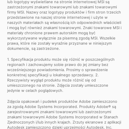
lub logotypy wyświetlane na stronie internetowej MSI są
zastrzeżonymi znakami towarowymi lub znakami towarowymi
firmy MSI. Nazwy oraz logotypy produktów i firm stron trzecich
przedstawione na naszej stronie internetowej i użyte w
naszych materiałach są własnością ich odpowiednich właścicieli
i mogą być również znakami towarowymi. Znaki towarowe MSI i
materiały chronione prawem autorskim mogą być
wykorzystywane wyłącznie za pisemną zgodą MSI. Wszelkie
prawa, które nie zostały wyraźnie przyznane w niniejszym
dokumencie, są zastrzeżone.
1. Specyfikacja produktu może się różnić w poszczególnych
regionach i zachowujemy sobie prawo do jej zmiany bez
wcześniejszego powiadomienia. Prosimy o sprawdzenie
konkretnej specyfikacji u lokalnego sprzedawcy. 2.
Rzeczywisty wygląd produktu może różnić się od
umieszczonego na stronie. Zdjęcia zostały umieszczone
jedynie w celach poglądowych.
Zdjęcia opakowań i pudełek produktów Adobe zamieszczono
za zgodą Adobe Systems Incorporated. Produkty Adobe® są
zarejestrowanymi znakami towarowymi lub zastrzeżonymi
znakami towarowymi Adobe Systems Incorporated w Stanach
Zjednoczonych i/lub innych krajach. Zrzuty ekranowe z aplikacji
Autodesk zamieszczono dzięki uprzejmości Autodesk, Inc.