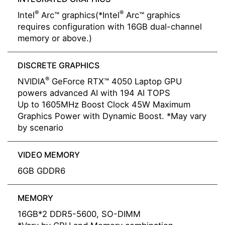
®
®
Intel
Arc™ graphics(*Intel
Arc™ graphics
requires configuration with 16GB dual-channel
memory or above.)
DISCRETE GRAPHICS
®
NVIDIA
GeForce RTX™ 4050 Laptop GPU
powers advanced AI with 194 AI TOPS
Up to 1605MHz Boost Clock 45W Maximum
Graphics Power with Dynamic Boost. *May vary
by scenario
VIDEO MEMORY
6GB GDDR6
MEMORY
16GB*2 DDR5-5600, SO-DIMM