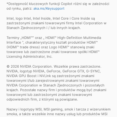
*Dostępność kluczowych funkcji Copilot różni się w zależności
od rynku, patrz:
aka.ms/Keysupport
Intel, logo Intel, Intel Inside, Intel Core i Core Inside są
zastrzeżonymi znakami towarowymi firmy Intel Corporation w
Stanach Zjednoczonych i / lub innych krajach.
Terminy „HDMI™” oraz „ HDMI™ High-Definition Multimedia
Interface ”, charakterystyczny kształt produktów HDMI™
(HDMI™ trade dress) oraz Logo HDMI™ stanowią znaki
towarowe lub zastrzeżone znaki towarowe spółki HDMI™
Licensing Administrator, Inc.
© 2026 NVIDIA Corporation. Wszelkie prawa zastrzeżone.
NVIDIA, logotyp NVIDIA, GeForce, GeForce GTX, G-SYNC,
NVIDIA GPU Boost i NVLink są zastrzeżonymi znakami
towarowymi i/lub zarejestrowanymi znakami towarowymi
NVIDIA Corporation w Stanach Zjednoczonych i pozostałych
krajach. Pozostałe nazwy firm i produktów mogą być znakami
towarowymi lub zastrzeżonymi znakami towarowymi
odpowiednich firm, z którymi są powiązane.
Nazwy i logotypy MSI, MSI gaming, smok i tarcza z wizerunkiem
smoka, a także wszelkie inne nazwy usług lub produktów MSI