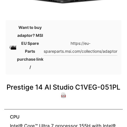
Want to buy
adaptor? MSI
https://eu-
EU Spare
spareparts.msi.com/collections/adaptor
Parts
purchase link
/
Prestige 14 AI Studio C1VEG-051PL
CPU
Intel® Core™ Ultra 7 processor 155H with Intel®