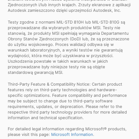
Zjednoczonych i/lub innych krajach. Zrzuty ekranowe z aplikacji
Autodesk zamieszczono dzięki uprzejmości Autodesk, Inc.
Testy zgodne z normami MIL-STD 810H lub MIL-STD 810G są
przeprowadzane dla wybranych produktów MSI. Testy nie
stanowią, że produkty MSI spełniają wymagania Departamentu
Obrony Stanów Zjednoczonych (DoD) lub, że są przeznaczone
do użytku wojskowego. Proces walidacji odbywa się w
warunkach laboratoryjnych, a wyniki testów nie gwarantują
wydajności, która może być uzyskiwana w przyszłości.
Uszkodzenia powstałe w takich warunkach w jakich
przeprowadzane były niniejsze testy nie są objęte
standardową gwarancją MSI.
Third-Party Feature & Compatibility Notice: Certain product
features rely on third-party technologies and hardware-
specific optimizations. Feature compatibility and performance
may be subject to change due to third-party software
requirements, updates, or deprecation. Please refer to the
respective third party technology providers for more detailed
information and technical specification.
For detailed legal information regarding Microsoft® products,
please visit this page:
Microsoft Information
.