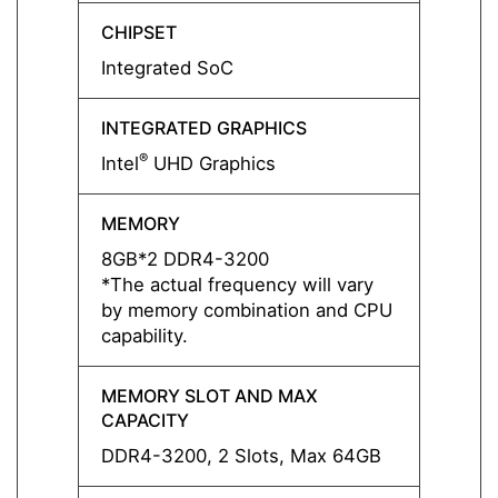
CHIPSET
CHIPS
Integrated SoC
Integ
INTEGRATED GRAPHICS
INTEG
®
®
Intel
UHD Graphics
Intel
MEMORY
MEMO
8GB*2 DDR4-3200
8GB*
*The actual frequency will vary
*The a
by memory combination and CPU
by me
capability.
capabil
MEMORY SLOT AND MAX
MEMO
CAPACITY
CAPAC
DDR4-3200, 2 Slots, Max 64GB
DDR4-