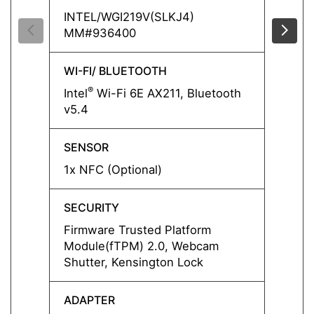
INTEL/WGI219V(SLKJ4)
INTEL
MM#936400
MM#9
WI-FI/ BLUETOOTH
WI-FI
®
®
Intel
Wi-Fi 6E AX211, Bluetooth
Intel
v5.4
v5.4
SENSOR
SENS
1x NFC (Optional)
1x NFC
SECURITY
SECUR
Firmware Trusted Platform
Firmw
Module(fTPM) 2.0, Webcam
Modul
Shutter, Kensington Lock
Shutte
ADAPTER
ADAP