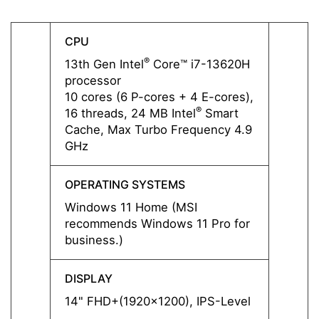
CPU
CPU
®
13th Gen Intel
Core™ i7-13620H
13th G
processor
proce
10 cores (6 P-cores + 4 E-cores),
8 core
®
16 threads, 24 MB Intel
Smart
12 thr
Cache, Max Turbo Frequency 4.9
Cache
GHz
GHz
OPERATING SYSTEMS
OPERA
Windows 11 Home (MSI
Windo
recommends Windows 11 Pro for
recom
business.)
busine
DISPLAY
DISPL
14" FHD+(1920x1200), IPS-Level
14" F