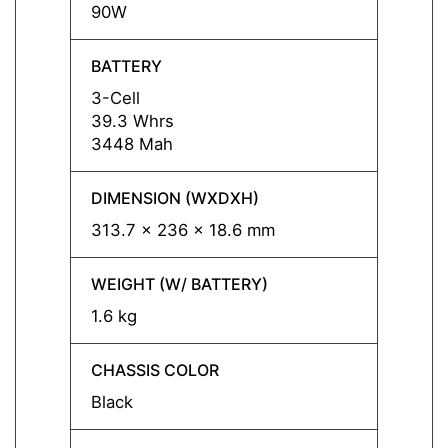
90W
90W
BATTERY
BATT
3-Cell
3-Cell
39.3 Whrs
39.3 
3448 Mah
3448
DIMENSION (WXDXH)
DIMEN
313.7 x 236 x 18.6 mm
313.7
WEIGHT (W/ BATTERY)
WEIGH
1.6 kg
1.6 kg
CHASSIS COLOR
CHASS
Black
Black