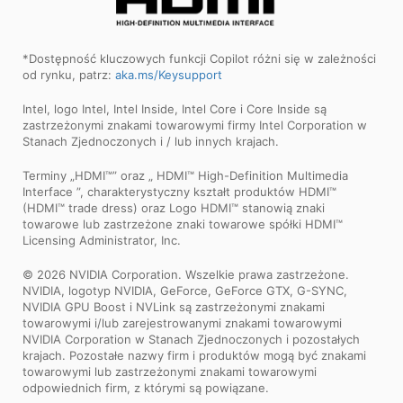
*Dostępność kluczowych funkcji Copilot różni się w zależności
od rynku, patrz:
aka.ms/Keysupport
Intel, logo Intel, Intel Inside, Intel Core i Core Inside są
zastrzeżonymi znakami towarowymi firmy Intel Corporation w
Stanach Zjednoczonych i / lub innych krajach.
Terminy „HDMI™” oraz „ HDMI™ High-Definition Multimedia
Interface ”, charakterystyczny kształt produktów HDMI™
(HDMI™ trade dress) oraz Logo HDMI™ stanowią znaki
towarowe lub zastrzeżone znaki towarowe spółki HDMI™
Licensing Administrator, Inc.
© 2026 NVIDIA Corporation. Wszelkie prawa zastrzeżone.
NVIDIA, logotyp NVIDIA, GeForce, GeForce GTX, G-SYNC,
NVIDIA GPU Boost i NVLink są zastrzeżonymi znakami
towarowymi i/lub zarejestrowanymi znakami towarowymi
NVIDIA Corporation w Stanach Zjednoczonych i pozostałych
krajach. Pozostałe nazwy firm i produktów mogą być znakami
towarowymi lub zastrzeżonymi znakami towarowymi
odpowiednich firm, z którymi są powiązane.