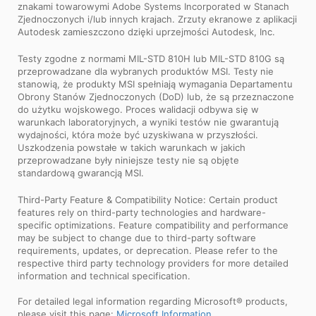
znakami towarowymi Adobe Systems Incorporated w Stanach
Zjednoczonych i/lub innych krajach. Zrzuty ekranowe z aplikacji
Autodesk zamieszczono dzięki uprzejmości Autodesk, Inc.
Testy zgodne z normami MIL-STD 810H lub MIL-STD 810G są
przeprowadzane dla wybranych produktów MSI. Testy nie
stanowią, że produkty MSI spełniają wymagania Departamentu
Obrony Stanów Zjednoczonych (DoD) lub, że są przeznaczone
do użytku wojskowego. Proces walidacji odbywa się w
warunkach laboratoryjnych, a wyniki testów nie gwarantują
wydajności, która może być uzyskiwana w przyszłości.
Uszkodzenia powstałe w takich warunkach w jakich
przeprowadzane były niniejsze testy nie są objęte
standardową gwarancją MSI.
Third-Party Feature & Compatibility Notice: Certain product
features rely on third-party technologies and hardware-
specific optimizations. Feature compatibility and performance
may be subject to change due to third-party software
requirements, updates, or deprecation. Please refer to the
respective third party technology providers for more detailed
information and technical specification.
For detailed legal information regarding Microsoft® products,
please visit this page:
Microsoft Information
.