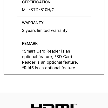
CERTIFICATION
CERTI
MIL-STD-810H/G
MIL-S
WARRANTY
WARR
2 years limited warranty
2 year
REMARK
REMA
*Smart Card Reader is an
*Smart
optional feature, *SD Card
option
Reader is an optional feature,
Reader
*RJ45 is an optional feature
*RJ45 