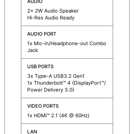
AUDIO
AUDI
2x 2W Audio Speaker
2x 2W
Hi-Res Audio Ready
Hi-Re
AUDIO PORT
AUDIO
1x Mic-in/Headphone-out Combo
1x Mi
Jack
Jack
USB PORTS
USB P
3x Type-A USB3.2 Gen1
3x Ty
1x Thunderbolt™ 4 (DisplayPort™/
1x Thu
Power Delivery 3.0)
Power 
VIDEO PORTS
VIDEO
1x HDMI™ 2.1 (4K @ 60Hz)
1x HD
LAN
LAN