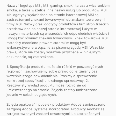
Nazwy i logotypy MSI, MSI gaming, smok i tarcza z wizerunkiem
smoka, a także wszelkie inne nazwy usług lub produktów MSI
lub logotypy wyświetlane na stronie internetowej MSI są
zastrzeżonymi znakami towarowymi lub znakami towarowymi
firmy MSI. Nazwy oraz logotypy produktów i firm stron trzecich
przedstawione na naszej stronie internetowej i użyte w
naszych materiałach są własnością ich odpowiednich właścicieli
i mogą być również znakami towarowymi. Znaki towarowe MSI i
materiały chronione prawem autorskim mogą być
wykorzystywane wyłącznie za pisemną zgodą MSI. Wszelkie
prawa, które nie zostały wyraźnie przyznane w niniejszym
dokumencie, są zastrzeżone.
1. Specyfikacja produktu może się różnić w poszczególnych
regionach i zachowujemy sobie prawo do jej zmiany bez
wcześniejszego powiadomienia. Prosimy o sprawdzenie
konkretnej specyfikacji u lokalnego sprzedawcy. 2.
Rzeczywisty wygląd produktu może różnić się od
umieszczonego na stronie. Zdjęcia zostały umieszczone
jedynie w celach poglądowych.
Zdjęcia opakowań i pudełek produktów Adobe zamieszczono
za zgodą Adobe Systems Incorporated. Produkty Adobe® są
zarejestrowanymi znakami towarowymi lub zastrzeżonymi