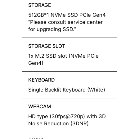
STORAGE
STOR
512GB*1 NVMe SSD PCIe Gen4
512GB
”Please consult service center
”Pleas
for upgrading SSD.”
for up
STORAGE SLOT
STORA
1x M.2 SSD slot (NVMe PCIe
1x M.
Gen4)
Gen4)
KEYBOARD
KEYB
Single Backlit Keyboard (White)
Single
WEBCAM
WEBC
HD type (30fps@720p) with 3D
HD ty
Noise Reduction (3DNR)
Noise