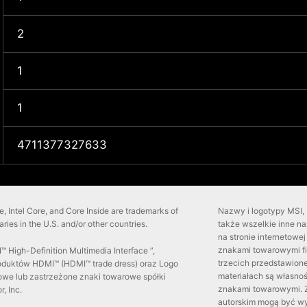
2
1
1
4711377327633
side, Intel Core, and Core Inside are trademarks of
Nazwy i logotypy MSI, 
iaries in the U.S. and/or other countries.
także wszelkie inne n
na stronie internetow
znakami towarowymi fir
 High-Definition Multimedia Interface ”,
trzecich przedstawione
roduktów HDMI™ (HDMI™ trade dress) oraz Logo
materiałach są własnoś
we lub zastrzeżone znaki towarowe spółki
znakami towarowymi. Z
, Inc.
autorskim mogą być w