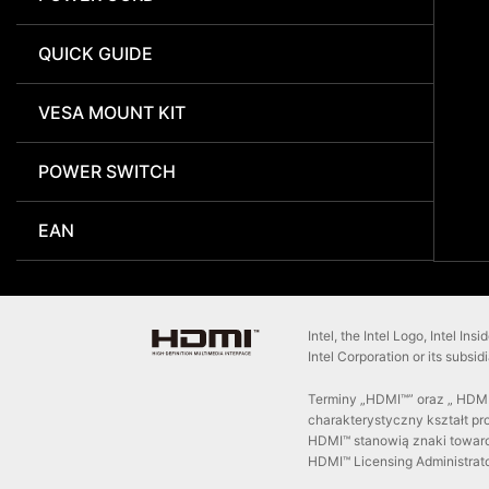
QUICK GUIDE
VESA MOUNT KIT
POWER SWITCH
EAN
Intel, the Intel Logo, Intel In
Intel Corporation or its subsid
Terminy „HDMI™” oraz „ HDMI™
charakterystyczny kształt p
HDMI™ stanowią znaki towaro
HDMI™ Licensing Administrator