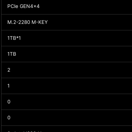
PCIe GEN4x4
M.2-2280 M-KEY
1TB*1
1TB
2
1
0
0