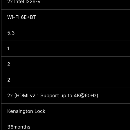
2x Intel I226-V
Wi-Fi 6E+BT
5.3
1
2
2
2x (HDMI v2.1 Support up to 4K@60Hz)
Kensington Lock
36months