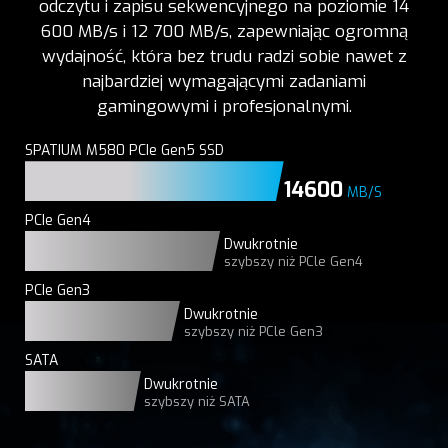
odczytu i zapisu sekwencyjnego na poziomie 14
600 MB/s i 12 700 MB/s, zapewniając ogromną
wydajność, która bez trudu radzi sobie nawet z
najbardziej wymagającymi zadaniami
gamingowymi i profesjonalnymi.
SPATIUM M580 PCIe Gen5 SSD
14600
MB/S
PCIe Gen4
Dwukrotnie
szybszy niż PCle Gen4
PCIe Gen3
Dwukrotnie
szybszy niż PCle Gen3
SATA
Dwukrotnie
szybszy niż SATA