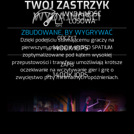
TWÓJ ZASTRZYK
WYDAJNOŚĆ
WYDAJNOŚCI
LOSOWA
ZBUDOWANE, BY WYGRYWAĆ
ODCZYT
Dzięki podejściu stawiającemu graczy na
1400K IOPS
pierwszym miejscu, dyski SSD SPATIUM
do
zoptymalizowane pod kątem wysokiej
przepustowości i transferu umożliwiają krótsze
ZAPIS
oczekiwanie na wczytywanie gier i grę o
1400K IOPS
do
zwycięstwo przy minimalnych opóźnieniach.