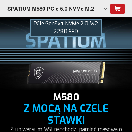
SPATIUM M580 PCIe 5.0 NVMe M.2
PCIe Gen5x4 NVMe 2.0 M.2
2280 SSD
M580
Z MOCĄ NA CZELE
STAWKI
Z uniwersum MSI nadchodzi pamięć masowa o